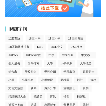
關鍵字詞
12篇範文
18區中學
18區小學
18區幼稚園
18區補習社推薦
DSE
DSE中文
DSE英文
JUPAS
JUPAS課程
中學
中學排名
中文卷一
個人成長
升學指南
大學
大學學系
大學收分
好去處
學校排名
學科介紹
學科出路
家長貼士
小學
小學排名
小學練習
幼稚園
影評
放榜
文言文急救
新年
海外升學
溫書貼士
疫情
精讀筆記大全
聖誕節
育兒
補習
補習社
補習社推薦
語譯
農曆新年
遊歷世界
電影