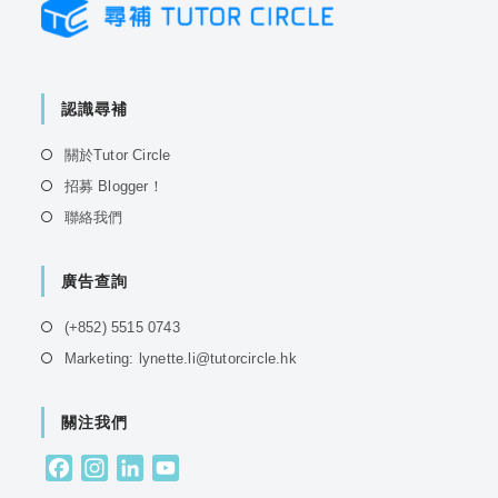
認識尋補
Opens
關於Tutor Circle
in
Opens
招募 Blogger！
a
in
Opens
聯絡我們
new
a
in
tab
new
a
tab
廣告查詢
new
tab
Opens
(+852) 5515 0743
in
Opens
Marketing: lynette.li@tutorcircle.hk
a
in
new
a
tab
關注我們
new
tab
F
I
L
Y
a
n
i
o