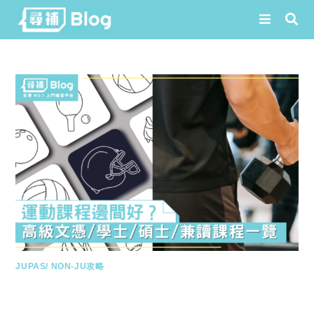
Skip
to
content
JUPAS/ NON-JU攻略