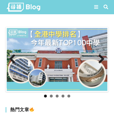
Skip
to
content
Prev
Next
ious
熱門文章