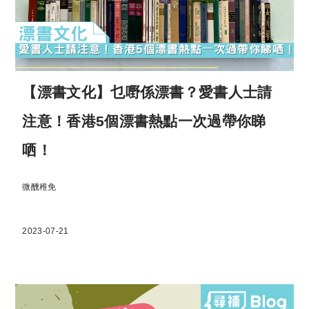
【漂書⽂化】乜嘢係漂書？愛書人士請
注意！香港5個漂書熱點⼀次過帶你睇
哂！
微醺稚免
2023-07-21