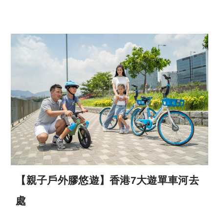
【親子戶外膠悠遊】香港7大遊單車河去
處