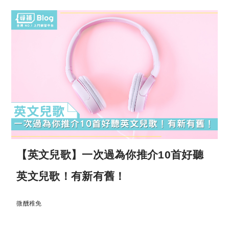
【英文兒歌】一次過為你推介10首好聽
英文兒歌！有新有舊！
微醺稚免