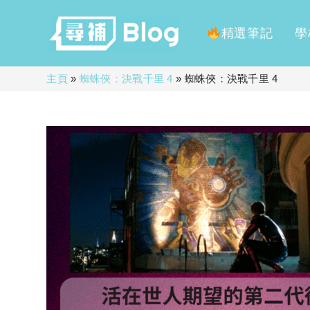
精選筆記
學
Skip
主頁
»
蜘蛛俠：決戰千里 4
»
蜘蛛俠：決戰千里 4
to
content