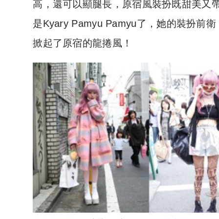
高，還可以顯腿長，原宿風裝扮既甜美又
是Kyary Pamyu Pamyu了，她的
掀起了原宿的龍捲風！