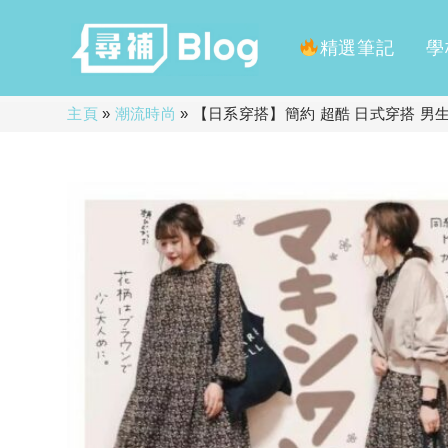
精選筆記
學
Skip
主頁
»
潮流時尚
»
【日系穿搭】簡約 超酷 日式穿搭 男
to
content