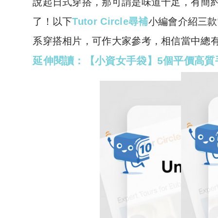
說起日式穿搭，那可謂是味道十足，有簡
了！以下
Tutor Circle尋補
小編會介紹三款
系穿搭相片，可作大家參考，相信當中總
延伸閱讀：【小資女手袋】5個平價高質