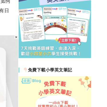
是如何
at
c
s
e
有日
A
b
p
o
p
o
k
免費下載小學英文筆記