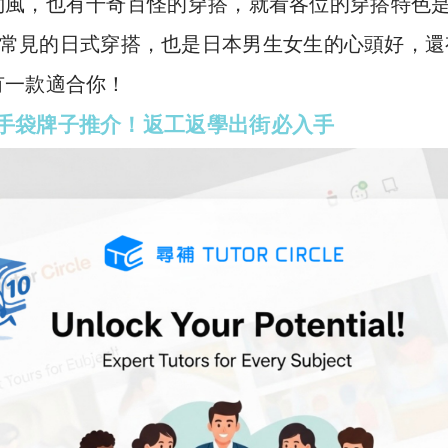
約風，也有千奇百怪的穿搭，就看各位的穿搭特色
p
y
常見的日式穿搭，也是日本男生女生的心頭好，還
Li
有一款適合你！
n
手袋牌子推介！返工返學出街必入手
k