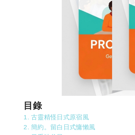
目錄
1. 古靈精怪日式原宿風
2. 簡約。留白日式慵懶風