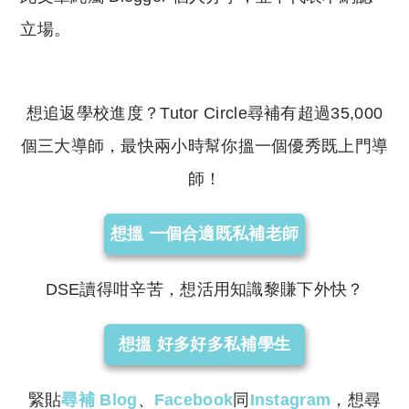
立場。
想追返學校進度？Tutor Circle尋補有超過35,000
個三大導師，最快兩小時幫你搵一個優秀既上門導
師！
想搵 一個合適既私補老師
DSE讀得咁辛苦，想活用知識黎賺下外快？
想搵 好多好多私補學生
緊貼
尋補
Blog
、
Facebook
同
Instagram
，想尋