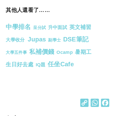
其他人還看了……
中學排名
英文補習
升中面試
呈分試
Jupas
DSE筆記
大學收分
副學士
私補價錢
暑期工
Ocamp
大學五件事
任坐Cafe
生日好去處
IQ題
C
W
o
h