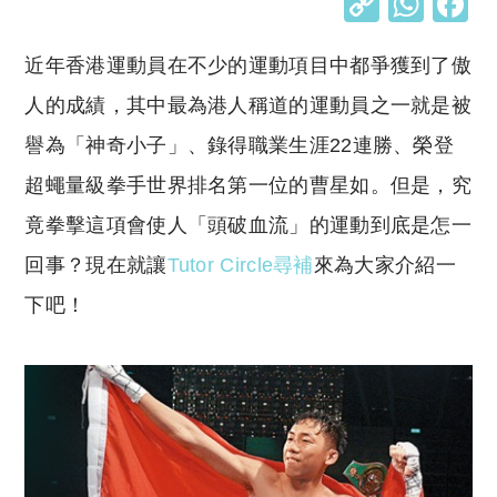
C
W
o
h
近年香港運動員在不少的運動項目中都爭獲到了傲
p
at
y
s
人的成績，其中最為港人稱道的運動員之一就是被
Li
A
譽為「神奇小子」、錄得職業生涯22連勝、榮登
n
p
超蠅量級拳手世界排名第一位的曹星如。但是，究
k
p
竟拳擊這項會使人「頭破血流」的運動到底是怎一
回事？現在就讓
Tutor Circle
尋補
來為大家介紹一
下吧！