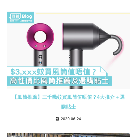
【風筒推薦】三千幾蚊買風筒值唔值？4大推介＋選
購貼士
2020-06-24