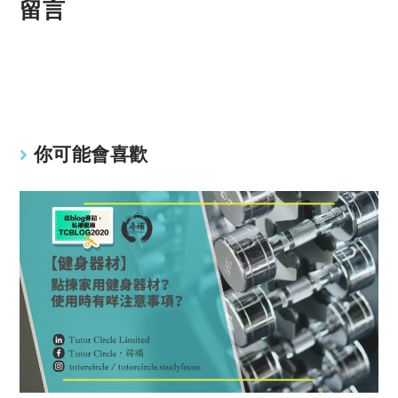
p
at
留言
y
s
Li
A
n
p
k
p
你可能會喜歡