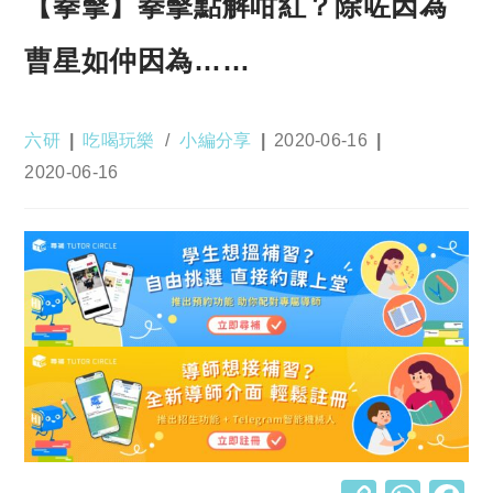
【拳擊】拳擊點解咁紅？除咗因為
曹星如仲因為……
Post
Post
Post
六研
吃喝玩樂
/
小編分享
2020-06-16
author:
category:
published:
Post
2020-06-16
last
modified: