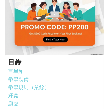
目錄
曹星如
拳擊裝備
拳擊規則（業餘）
好處
顧慮