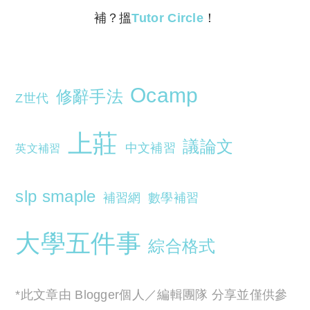
補？搵
Tutor Circle
！
Ocamp
修辭手法
Z世代
上莊
議論文
中文補習
英文補習
slp smaple
補習網
數學補習
大學五件事
綜合格式
*此文章由 Blogger個人／編輯團隊 分享並僅供參