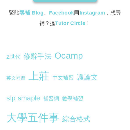
緊貼
尋補
Blog
、
Facebook
同
Instagram
，想尋
補？搵
Tutor Circle
！
Ocamp
修辭手法
Z世代
上莊
議論文
中文補習
英文補習
slp smaple
補習網
數學補習
大學五件事
綜合格式