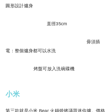
圓形設計爐身
直徑35cm
毋須插
電：整個爐身都可以水洗
烤盤可放入洗碗碟機
小米
第三款就是小米 Bear 火鍋燒烤議題迷你爐。價格