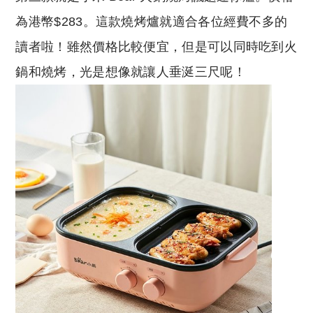
為港幣$283。這款燒烤爐就適合各位經費不多的
讀者啦！雖然價格比較便宜，但是可以同時吃到火
鍋和燒烤，光是想像就讓人垂涎三尺呢！