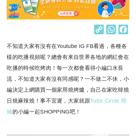
C
W
o
h
不知道大家有沒有在Youtube IG FB看過，各種各
p
at
y
s
樣的吃播視頻呢？總會有來自世界各地的網紅會在
Li
A
吃播的時候吃烤肉！每一次都會看得小編口水長
n
p
流，不知道大家有沒有同感呢？一不做二不休，小
k
p
編決定上網購買一個家用燒烤爐，自己在家吃韓燒
日燒麻辣燒！事不宜遲，大家就跟
Tutor Circle 尋
補
的小編一起SHOPPING吧！