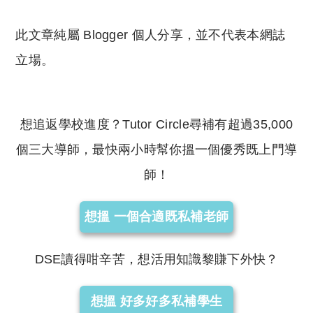
此文章純屬 Blogger 個人分享，並不代表本網誌
立場。
想追返學校進度？Tutor Circle尋補有超過35,000
個三大導師，最快兩小時幫你搵一個優秀既上門導
師！
想搵 一個合適既私補老師
DSE讀得咁辛苦，想活用知識黎賺下外快？
想搵 好多好多私補學生