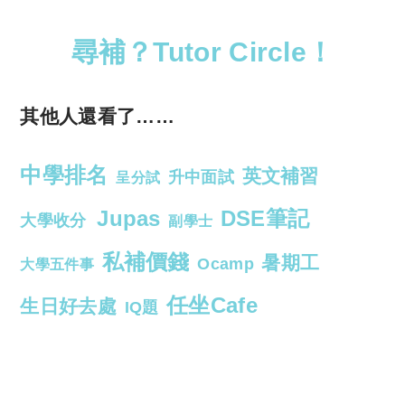
尋補？Tutor Circle！
其他人還看了……
中學排名
英文補習
升中面試
呈分試
Jupas
DSE筆記
大學收分
副學士
私補價錢
暑期工
Ocamp
大學五件事
任坐Cafe
生日好去處
IQ題