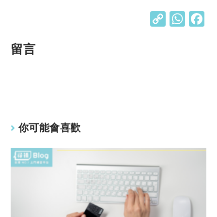
C
W
o
h
p
at
留言
y
s
Li
A
n
p
k
p
你可能會喜歡