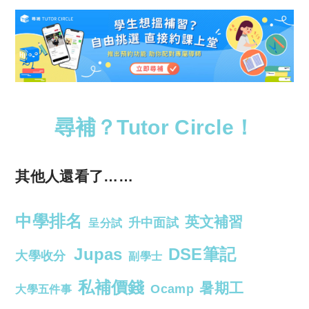
尋補？Tutor Circle！
其他人還看了……
中學排名
英文補習
升中面試
呈分試
Jupas
DSE筆記
大學收分
副學士
私補價錢
暑期工
Ocamp
大學五件事