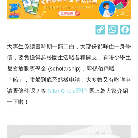
C
W
o
h
大專生係讀書時期一窮二白，大部份都咩住一身學
p
at
y
s
債，要負擔得起校園生活嘅各種開支，有唔少學生
Li
A
都會放眼獎學金 (scholarship)，即係俗稱嘅
n
p
「船」，咁船到底系點樣申請，大多數又有啲咩申
k
p
請嘅條件呢？等
Tutor Circle
尋補
馬上為大家介紹
一下啦！