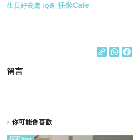
任坐Cafe
生日好去處
IQ題
C
W
o
h
p
at
留言
y
s
Li
A
n
p
k
p
你可能會喜歡