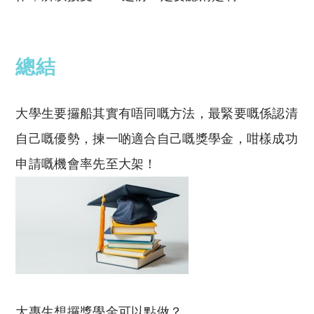
總結
大學生要攞船其實有唔同嘅方法，最緊要嘅係認清
自己嘅優勢，揀一啲適合自己嘅獎學金，咁樣成功
申請嘅機會率先至大架！
大專生想攞獎學金可以點做？