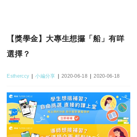
【獎學金】大專生想攞「船」有咩
選擇？
Post
Post
Post
Post
Estherccy
小編分享
2020-06-18
2020-06-18
author:
category:
published:
last
modified: