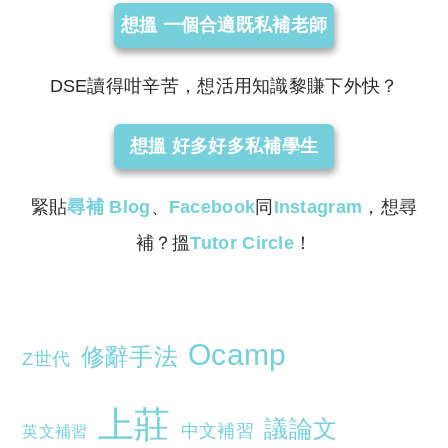
想搵 一個合適既私補老師
DSE讀得咁辛苦，想活用知識黎賺下外快？
想搵 好多好多私補學生
緊貼
尋補
Blog
、
Facebook
同
Instagram
，想尋
補？搵
Tutor Circle
！
Ocamp
修辭手法
Z世代
上莊
議論文
中文補習
英文補習