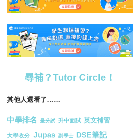
尋補？Tutor Circle！
其他人還看了……
中學排名
英文補習
升中面試
呈分試
Jupas
DSE筆記
大學收分
副學士