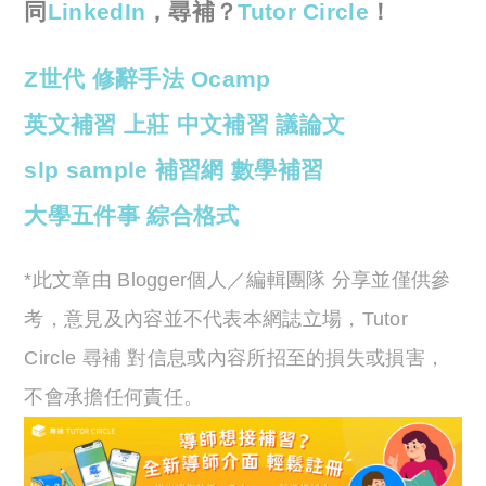
同
LinkedIn
，尋補？
Tutor Circle
！
Z世代
修辭手法
Ocamp
英文補習
上莊
中文補習
議論文
slp sample
補習網
數學補習
大學五件事
綜合格式
*此文章由 Blogger個人／編輯團隊 分享並僅供參
考，意見及內容並不代表本網誌立場，Tutor
Circle 尋補 對信息或內容所招至的損失或損害，
不會承擔任何責任。