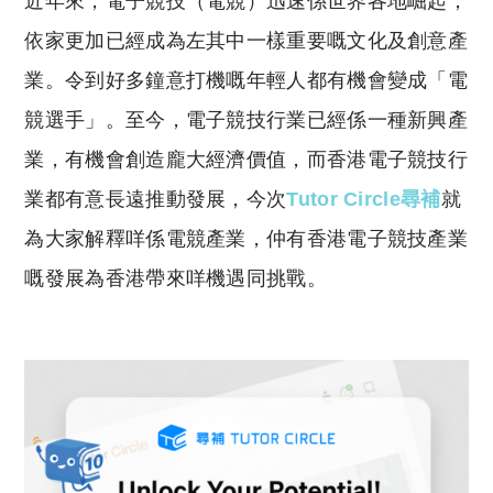
近年來，電子競技（電競）迅速係世界各地崛起，
p
at
y
s
依家更加已經成為左其中一樣重要嘅文化及創意產
Li
A
業。令到好多鐘意打機嘅年輕人都有機會變成「電
n
p
競選手」。至今，電子競技行業已經係一種新興產
k
p
業，有機會創造龐大經濟價值，而香港電子競技行
業都有意長遠推動發展，今次
Tutor Circle尋補
就
為大家解釋咩係電競產業，仲有香港電子競技產業
嘅發展為香港帶來咩機遇同挑戰。