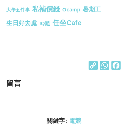
私補價錢
暑期工
Ocamp
大學五件事
任坐Cafe
生日好去處
IQ題
C
W
o
h
p
at
留言
y
s
Li
A
n
p
k
p
關鍵字:
電競