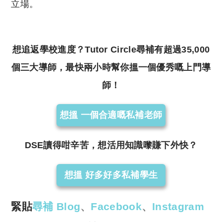
立場。
想追返學校進度？Tutor Circle尋補有超過35,000
個三大導師，最快兩小時幫你搵一個優秀嘅上門導
師！
想搵 一個合適嘅私補老師
DSE讀得咁辛苦，想活用知識嚟賺下外快？
想搵 好多好多私補學生
緊貼
尋補 Blog
、
Facebook
、
Instagram