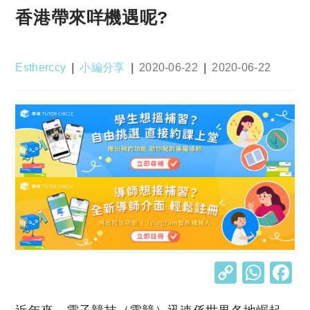
香港帶來咩機遇呢?
Post
Post
Post
Post
Estherccy
小編分享
2020-06-22
2020-06-22
author:
category:
published:
last
modified:
C
W
o
h