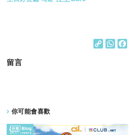
C
W
o
h
p
at
留言
y
s
Li
A
n
p
k
p
你可能會喜歡