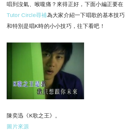
n
p
唱到沒氣、喉嚨痛？來得正好，下面小編正要在
k
p
Tutor Circle
尋補
為大家介紹一下唱歌的基本技巧
和特別是唱K時的小小技巧，往下看吧！
陳奕迅《K歌之王》。
圖片來源