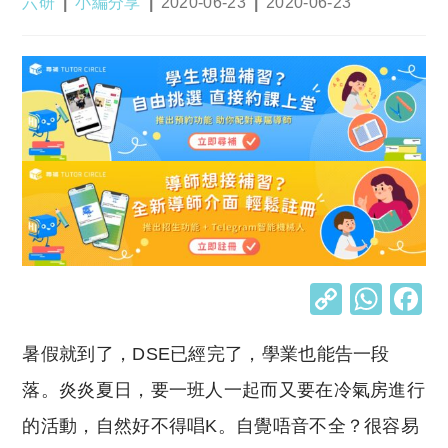
Post
Post
Post
Post
六研
小編分享
2020-06-23
2020-06-23
author:
category:
published:
last
modified:
C
W
o
h
暑假就到了，DSE已經完了，學業也能告一段
p
at
y
s
落。炎炎夏日，要一班人一起而又要在冷氣房進行
Li
A
的活動，自然好不得唱K。自覺唔音不全？很容易