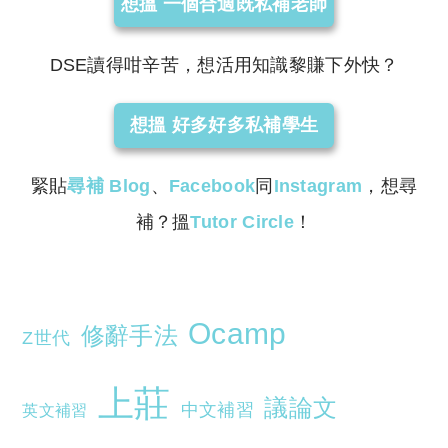
想搵 一個合適既私補老師
DSE讀得咁辛苦，想活用知識黎賺下外快？
想搵 好多好多私補學生
緊貼
尋補
Blog
、
Facebook
同
Instagram
，想尋
補？搵
Tutor Circle
！
Ocamp
修辭手法
Z世代
上莊
議論文
中文補習
英文補習