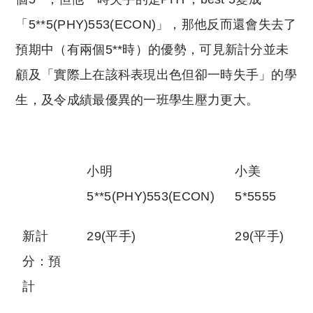
「5**5(PHY)553(ECON)」，那他反而還會失去了
預期中（有兩個5**時）的優勢，可見新計分並未
顧及「實際上在該科表現出色但卻一時失手」的學
生，及令成績最優異的一班學生壓力更大。
小明
小美
5**5(PHY)553(ECON)
5*5555
新計
29(平手)
29(平手)
分：預
計