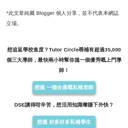
*此文章純屬 Blogger 個人分享，並不代表本網誌
立場。
想追返學校進度？Tutor Circle尋補有超過35,000
個三大導師，最快兩小時幫你搵一個優秀嘅上門導
師！
想搵 一個合適嘅私補老師
DSE讀得咁辛苦，想活用知識嚟賺下外快？
想搵 好多好多私補學生