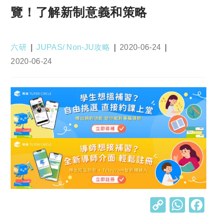
覽！了解新制意義和策略
Post
Post
Post
六研
JUPAS/ Non-JU攻略
2020-06-24
author:
category:
published:
Post
2020-06-24
last
modified:
C
W