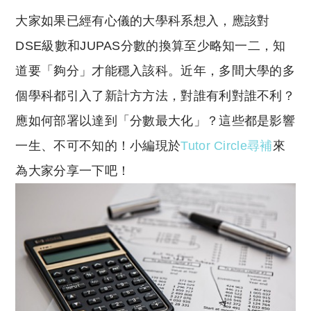
o
h
大家如果已經有心儀的大學科系想入，應該對
p
at
y
s
DSE級數和JUPAS分數的換算至少略知一二，知
Li
A
道要「夠分」才能穩入該科。近年，多間大學的多
n
p
個學科都引入了新計方方法，對誰有利對誰不利？
k
p
應如何部署以達到「分數最大化」？這些都是影響
一生、不可不知的！小編現於
Tutor Circle
尋補
來
為大家分享一下吧！