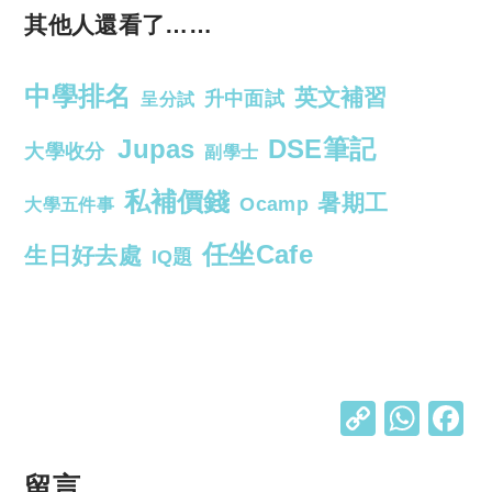
其他人還看了……
中學排名
英文補習
升中面試
呈分試
Jupas
DSE筆記
大學收分
副學士
私補價錢
暑期工
Ocamp
大學五件事
任坐Cafe
生日好去處
IQ題
C
W
o
h
p
at
留言