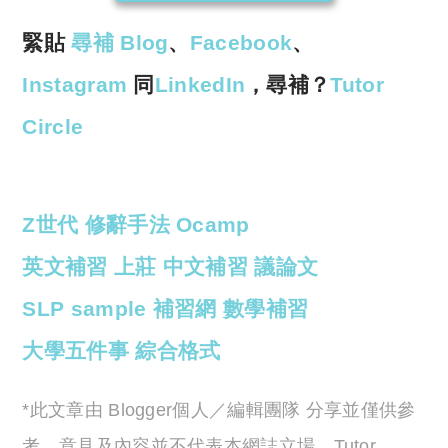
緊貼
尋補 Blog
、
Facebook
、
Instagram
同
LinkedIn
，尋補？
Tutor
Circle
Z世代
修辭手法
Ocamp
英文補習
上莊
中文補習
議論文
SLP sample
補習網
數學補習
大學五件事
綜合格式
*此文章由 Blogger個人／編輯團隊 分享並僅供參
考，意見及內容並不代表本網誌立場，Tutor