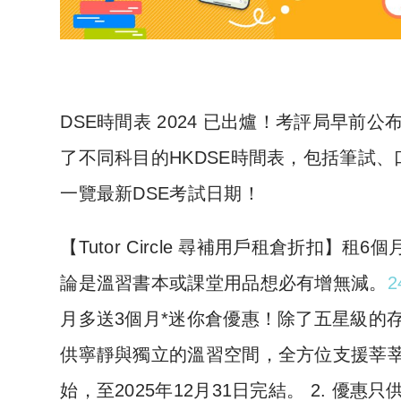
DSE時間表 2024 已出爐！考評局早前公
了不同科目的HKDSE時間表，包括筆試、
一覽最新DSE考試日期！
​【Tutor Circle 尋補用戶租倉折扣
論是溫習書本或課堂用品想必有增無減。
2
月多送3個月*迷你倉優惠！除了五星級的存倉
供寧靜與獨立的溫習空間，全方位支援莘莘學子
始，至2025年12月31日完結。 2. 優惠只供 2