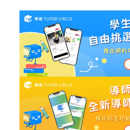
author:
category:
published:
last
modified: