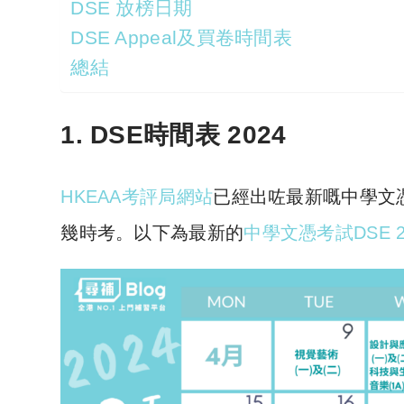
DSE 放榜日期
DSE Appeal及買卷時間表
總結
1.
DSE時間
表
202
4
HKEAA考評局網站
已經出咗最新嘅中學文
幾時考。以下為最新的
中學文憑考試DSE 