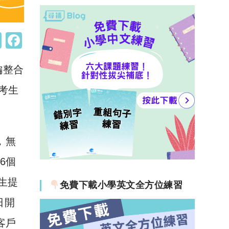
W
F
h
a
編整合
at
c
s
e
E考生
A
b
p
o
p
o
，無
k
租6個
生提
免費下載小學英文全方位練習
日開
有客戶