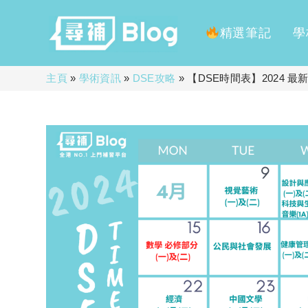
精選筆記
學
Skip
主頁
»
學術資訊
»
DSE攻略
»
【DSE時間表】2024 最新
to
content