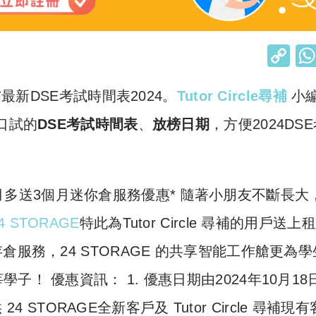
C
o
布最新DSE考試時間表2024。
T
utor Circle尋補
小
p
y
口試的
DSE考試時間表
、
放榜日期
，方便2024DS
Li
n
k
】租6個月多送3個月迷你倉服務優惠* 隨著小朋友不斷長大
4 STORAGE
特此為Tutor Circle 尋補的用戶送上
服務，24 STORAGE 的共享智能工作艙更為學
！ 優惠資訊： 1. 優惠日期由2024年10月18
4 STORAGE全新客戶及 Tutor Circle 尋補現