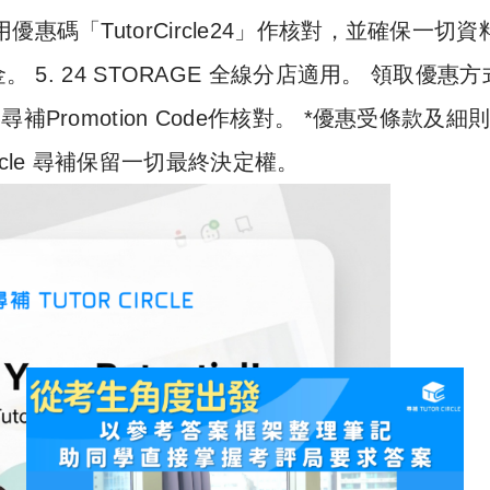
尋補專用優惠碼「TutorCircle24」作核對，並確保一切
 5. 24 STORAGE 全線分店適用。 領取優惠
le 尋補Promotion Code作核對。 *優惠受條款及細
Circle 尋補保留一切最終決定權。