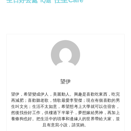
生日好去處
IQ題
望伊
望伊，希望變成伊人，美麗動人。興趣是喜歡吃東西，吃完
再減肥；喜歡聽老歌，情歌最愛李聖傑；現在有個喜歡的男
生叫文光；生活不太如意，希望想考上大學就可以住宿舍，
然後找份好工作，供樓過下半輩子，夢想嫁給男神，再加上
養條狗也好。把生活中的瑣事和邊緣人的世界帶給大家，並
且有意寫小說，請笑納。