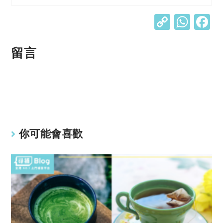
C
W
o
h
p
at
留言
y
s
Li
A
n
p
k
p
你可能會喜歡