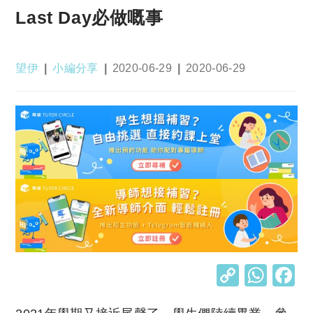
Last Day必做嘅事
Post
Post
Post
Post
望伊
小編分享
2020-06-29
2020-06-29
author:
category:
published:
last
modified:
C
W
o
h