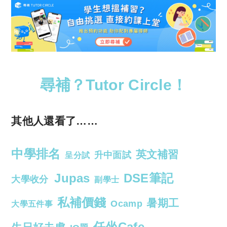
尋補？Tutor Circle！
其他人還看了……
中學排名
英文補習
升中面試
呈分試
Jupas
DSE筆記
大學收分
副學士
私補價錢
暑期工
Ocamp
大學五件事
任坐Cafe