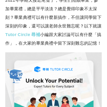
2021年學期又接近尾聲了，學生們陸續畢業，參
p
at
y
s
加畢業禮，總是平平淡淡？總是覺得印象不太深
Li
A
刻？畢業典禮可以有什麼新搞作，不但讓同學留下
n
p
深刻的印象，還可以讓老師永世難忘呢？以下就讓
k
p
Tutor Circle 尋補
小編跟大家討論可以有什麼「搞
作」，在大家的畢業典禮中留下深刻難忘的記憶！