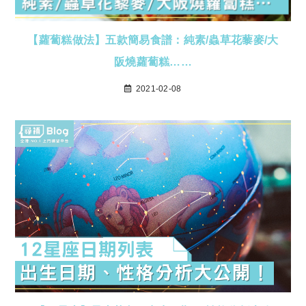
【蘿蔔糕做法】五款簡易食譜：純素/蟲草花藜麥/大
阪燒蘿蔔糕……
2021-02-08