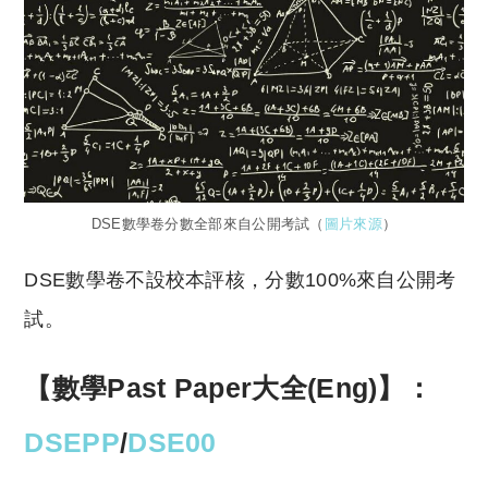
DSE數學卷分數全部來自公開考試（
圖片來源
）
DSE數學卷不設校本評核，分數100%來自公開考
試。
【數學Past Paper大全(Eng)】：
DSEPP
/
DSE00