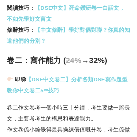
閱讀技巧：
【DSE中文】死命鑽研卷一白話文，
不如先學好文言文
修辭技巧：
【中文修辭】學好對偶對聯？你真的知
道他們的分別？
卷二：寫作能力 (
24%
→32%)
即睇
【DSE中文卷二】分析各類DSE寫作題型
教你中文卷二5**技巧
卷二作文卷考一個小時三十分鐘，考生要做一篇長
文，主要考考生的構思和表達能力。
作文卷係小編覺得最具操練價值嘅分卷，考生係做