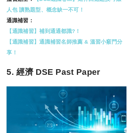
人包 讀熟題型、概念缺一不可！
通識補習：
【通識補習】補到通通都識?！
【通識補習】通識補習名師推薦 & 溫習小竅門分
享！
5. 經濟 DSE Past Paper