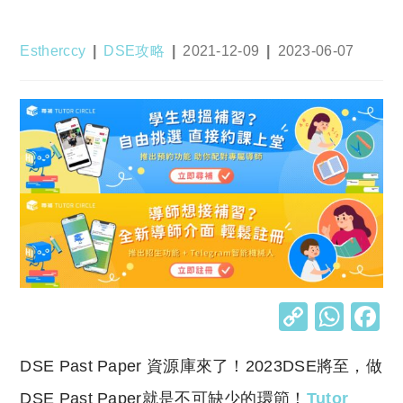
Post
Post
Post
Post
Estherccy
DSE攻略
2021-12-09
2023-06-07
author:
category:
published:
last
modified:
C
W
o
h
DSE Past Paper 資源庫來了！2023DSE將至，做
p
at
DSE Past Paper就是不可缺少的環節！
Tutor