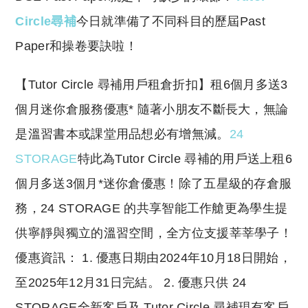
y
s
Li
A
Circle尋補
今日就準備了不同科目的歷屆Past
n
p
Paper和操卷要訣啦！
k
p
​【Tutor Circle 尋補用戶租倉折扣】租6個月多送3
個月迷你倉服務優惠* 隨著小朋友不斷長大，無論
是溫習書本或課堂用品想必有增無減。
24
STORAGE
特此為Tutor Circle 尋補的用戶送上租6
個月多送3個月*迷你倉優惠！除了五星級的存倉服
務，24 STORAGE 的共享智能工作艙更為學生提
供寧靜與獨立的溫習空間，全方位支援莘莘學子！
優惠資訊： 1. 優惠日期由2024年10月18日開始，
至2025年12月31日完結。 2. 優惠只供 24
STORAGE全新客戶及 Tutor Circle 尋補現有客戶