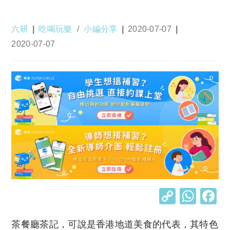
Post
Post
Post
六研
吃喝玩樂
/
小編分享
2020-07-07
author:
category:
published:
Post
2020-07-07
last
modified:
C
W
o
h
茶餐廳茶記，可說是香港地道美食的代表，其特色
p
at