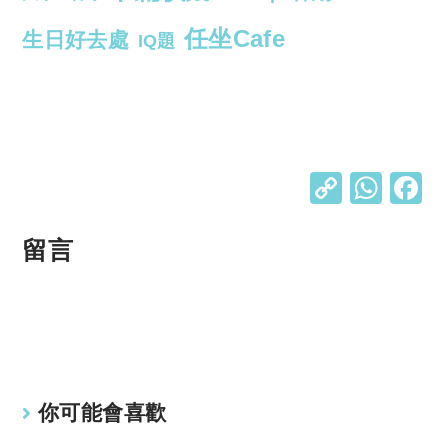
任坐Cafe
生日好去處
IQ題
C
W
o
h
p
at
留言
y
s
Li
A
n
p
k
p
你可能會喜歡