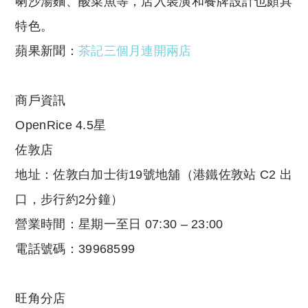
喇沙湯麵、酸菜魚等，店入裝潢和餐牌設計也頗具
特色。
蘋果新聞：
茶記三個月連開兩店
商戶資訊
OpenRice 4.5星
佐敦店
地址：佐敦白加士街19號地舖（港鐵佐敦站 C2 出
口，步行約2分鐘）
營業時間：星期一至日 07:30 – 23:00
電話號碼：39968599
旺角分店