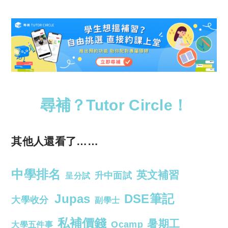
尋補？Tutor Circle！
其他人還看了……
中學排名
英文補習
升中面試
呈分試
Jupas
DSE筆記
大學收分
副學士
私補價錢
暑期工
Ocamp
大學五件事