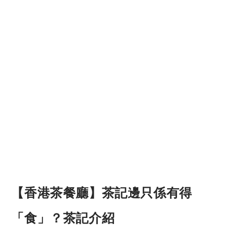
【香港茶餐廳】茶記邊只係有得
「食」？茶記介紹