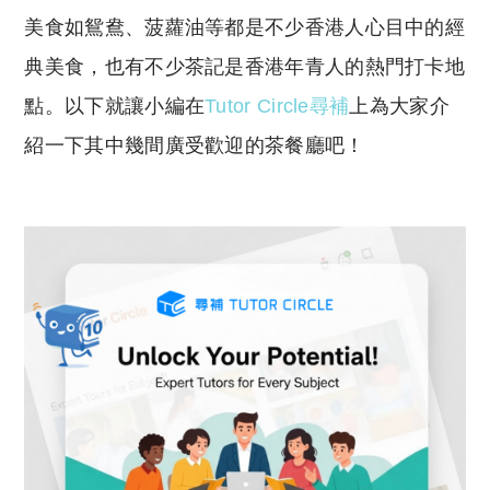
y
s
美食如鴛鴦、菠蘿油等都是不少香港人心目中的經
Li
A
典美食，也有不少茶記是香港年青人的熱門打卡地
n
p
點。以下就讓小編在
Tutor Circle
尋補
上為大家介
k
p
紹一下其中幾間廣受歡迎的茶餐廳吧！