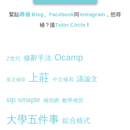
緊貼
尋補
Blog
、
Facebook
同
Instagram
，想尋
補？搵
Tutor Circle
！
Ocamp
修辭手法
Z世代
上莊
議論文
中文補習
英文補習
slp smaple
補習網
數學補習
大學五件事
綜合格式