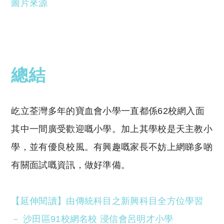
圖片來源
總結
屹立荃灣多年的寶血會小學一直都係62校網入面
其中一間廣受歡迎嘅小學。加上其學校是天主教小
學，並有優良校風。有興趣嘅家長不妨上網睇多啲
有關面試嘅資訊，做好準備。
【延伸閱讀】由傳統科目之新興科目全方位學習
－ 沙田區91校網名校 浸信會呂明才小學