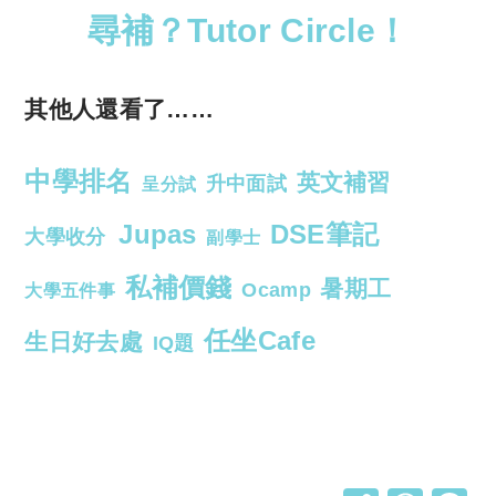
尋補？Tutor Circle！
其他人還看了……
中學排名
英文補習
升中面試
呈分試
Jupas
DSE筆記
大學收分
副學士
私補價錢
暑期工
Ocamp
大學五件事
任坐Cafe
生日好去處
IQ題