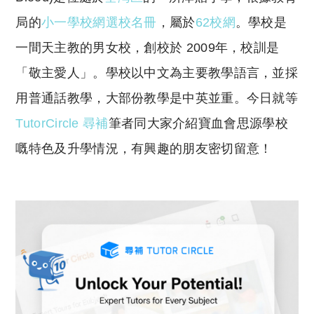
y
s
Li
A
局的
小一學校網選校名冊
，屬於
62校網
。學校是
n
p
一間天主教的男女校，創校於 2009年，校訓是
k
p
「敬主愛人」。學校以中文為主要教學語言，並採
用普通話教學，大部份教學是中英並重。今日就等
TutorCircle 尋補
筆者同大家介紹寶血會思源學校
嘅特色及升學情況，有興趣的朋友密切留意！