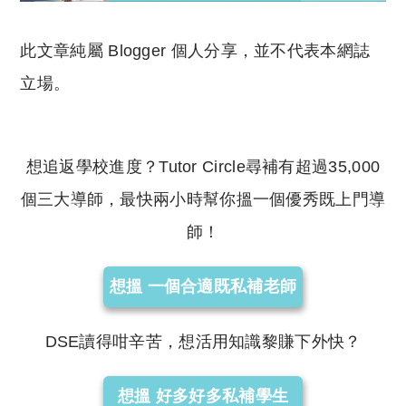
此文章純屬 Blogger 個人分享，並不代表本網誌
立場。
想追返學校進度？Tutor Circle尋補有超過35,000
個三大導師，最快兩小時幫你搵一個優秀既上門導
師！
想搵 一個合適既私補老師
DSE讀得咁辛苦，想活用知識黎賺下外快？
想搵 好多好多私補學生