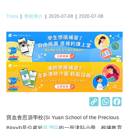
Post
Post
Post
Post
Trista
學校簡介
2020-07-08
2020-07-08
author:
category:
published:
last
modified:
C
W
o
h
寶血會思源學校(Si Yuan School of the Precious
p
at
Blood)是位處於
荃灣區
的一所津貼小學，根據教育