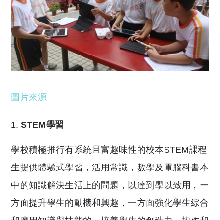
圖片來源
STEM
學習
學校積極推行有系統且富趣味性的校本STEM課程
生提供體驗式學習，活用常識，數學及電腦科書本
中的知識解決生活上的問題，以達到學以致用，ー
方面提升學生的動機和興趣，一方面強化學生綜合