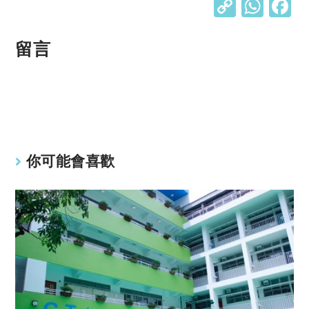
C
W
o
h
p
at
留言
y
s
Li
A
n
p
k
p
你可能會喜歡