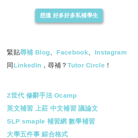
想搵 好多好多私補學生
緊貼
尋補 Blog
、
Facebook
、
Instagram
同
LinkedIn
，尋補？
Tutor Circle
！
Z世代
修辭手法
Ocamp
英文補習
上莊
中文補習
議論文
SLP smaple
補習網
數學補習
大學五件事
綜合格式