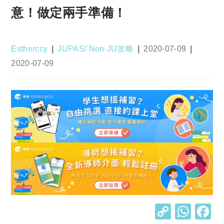
意！做定兩手準備！
Post
Post
Post
Estherccy
JUPAS/ Non-JU攻略
2020-07-09
author:
category:
published:
Post
2020-07-09
last
modified:
C
W