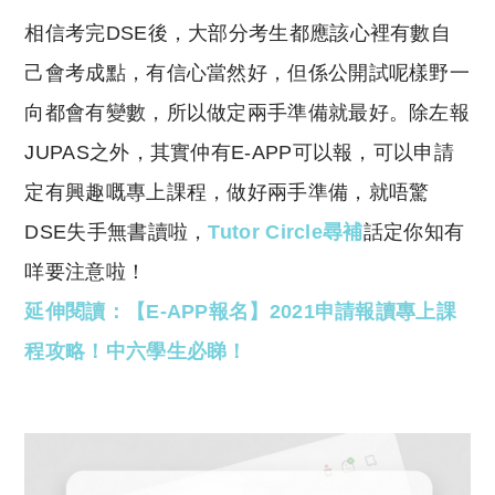
o
h
相信考完DSE後，大部分考生都應該心裡有數自
p
at
y
s
己會考成點，有信心當然好，但係公開試呢樣野一
Li
A
向都會有變數，所以做定兩手準備就最好。除左報
n
p
JUPAS之外，其實仲有E-APP可以報，可以申請
k
p
定有興趣嘅專上課程，做好兩手準備，就唔驚
DSE失手無書讀啦，
Tutor Circle尋補
話定你知有
咩要注意啦！
延伸閱讀：【E-APP報名】2021申請報讀專上課
程攻略！中六學生必睇！