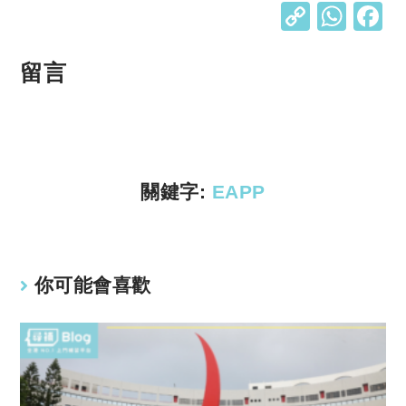
C
W
o
h
p
at
留言
y
s
Li
A
n
p
k
p
關鍵字:
EAPP
你可能會喜歡