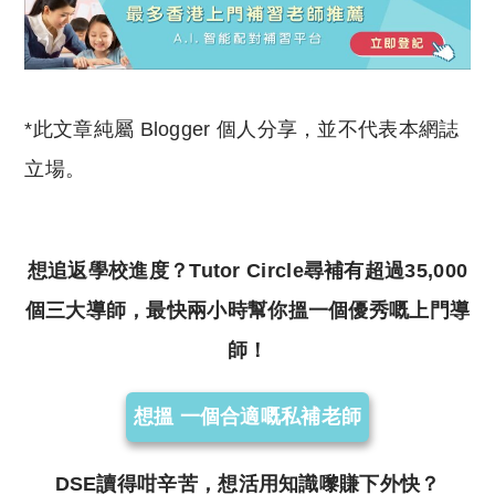
*此文章純屬 Blogger 個人分享，並不代表本網誌
立場。
想追返學校進度？Tutor Circle尋補有超過35,000
個三大導師，最快兩小時幫你搵一個優秀嘅上門導
師！
想搵 一個合適嘅私補老師
DSE讀得咁辛苦，想活用知識嚟賺下外快？