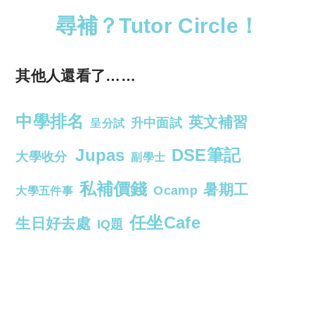
尋補？Tutor Circle！
其他人還看了……
中學排名
英文補習
升中面試
呈分試
Jupas
DSE筆記
大學收分
副學士
私補價錢
暑期工
Ocamp
大學五件事
任坐Cafe
生日好去處
IQ題