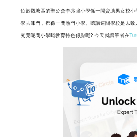
位於觀塘區的聖公會李兆強小學係一間資助男女校小
學去叩門，都係一間熱門小學。聽講這間學校是以致
究竟呢間小學嘅教育特色係點呢? 今天就讓筆者在
Tu