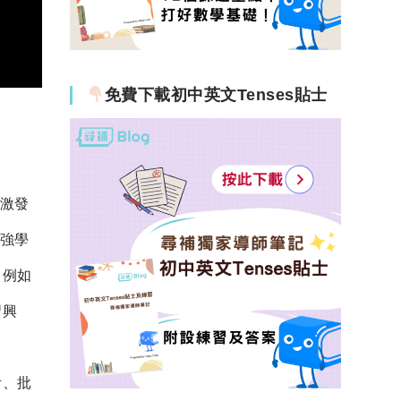
免費下載初中英文Tenses貼士
，激發
增強學
，例如
習興
考、批