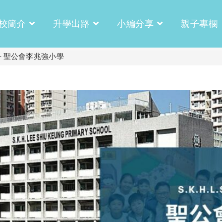
校簡介
升學出路
小編分享
親子專欄
– 聖公會李兆強小學