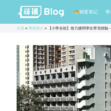
精選筆記
學
Skip
主頁
»
學校簡介
»
【小學名校】致力擴闊學生學習經驗 
to
content