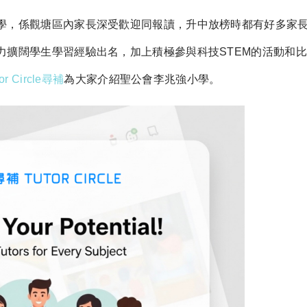
o
p
學，係觀塘區內家長深受歡迎同報讀，升中放榜時都有好多家
y
力擴闊學生學習經驗出名，加上積極參與科技STEM的活動和
Li
tor Circle尋補
為大家介紹聖公會李兆強小學。
n
k