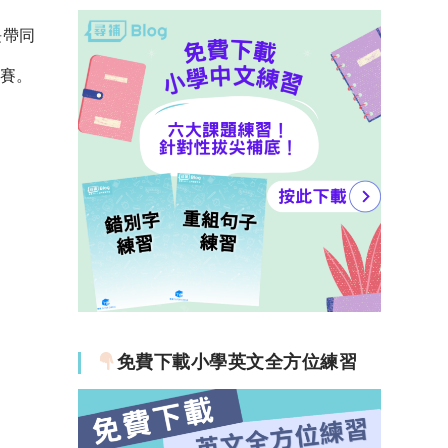
h
a
at
c
長帶同
s
e
比賽。
A
b
p
o
p
o
k
免費下載小學英文全方位練習