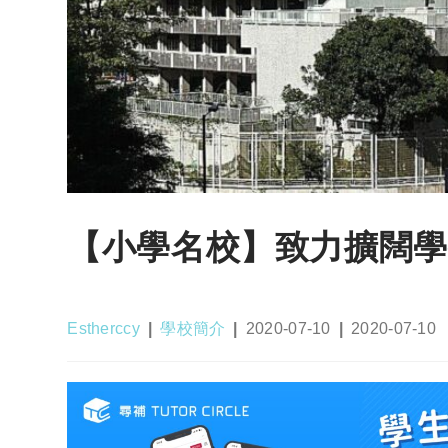
【小學名校】致力擴闊學
Post
Post
Post
Post
Estherccy
學校簡介
2020-07-10
2020-07-10
author:
category:
published:
last
modified: