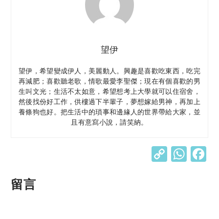
望伊
望伊，希望變成伊人，美麗動人。興趣是喜歡吃東西，吃完
再減肥；喜歡聽老歌，情歌最愛李聖傑；現在有個喜歡的男
生叫文光；生活不太如意，希望想考上大學就可以住宿舍，
然後找份好工作，供樓過下半輩子，夢想嫁給男神，再加上
養條狗也好。把生活中的瑣事和邊緣人的世界帶給大家，並
且有意寫小說，請笑納。
C
W
o
h
p
at
留言
y
s
Li
A