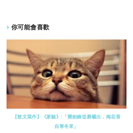
n
p
k
p
你可能會喜歡
【散文寫作】《家貓》:「寶劍鋒從磨礪出，梅花香
自寒冬來」