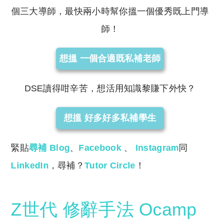
個三大導師，最快兩小時幫你搵一個優秀既上門導
師！
想搵 一個合適既私補老師
DSE讀得咁辛苦，想活用知識黎賺下外快？
想搵 好多好多私補學生
緊貼
尋補 Blog
、
Facebook
、
Instagram
同
LinkedIn
，尋補？
Tutor Circle
！
Z世代
修辭手法
Ocamp