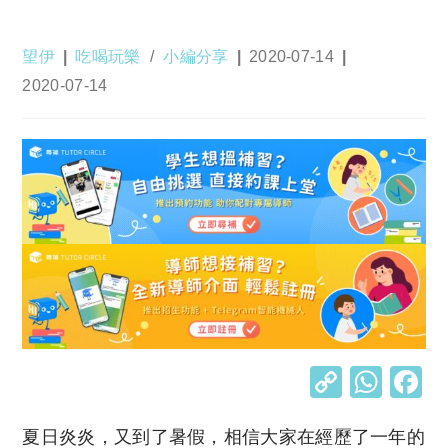
Post
Post
Post
望伊
吃喝玩樂
/
小編分享
2020-07-14
author:
category:
published:
Post
2020-07-14
last
modified:
C
W
o
h
夏日炎炎，又到了暑假，相信大家在經歷了一年的
p
at