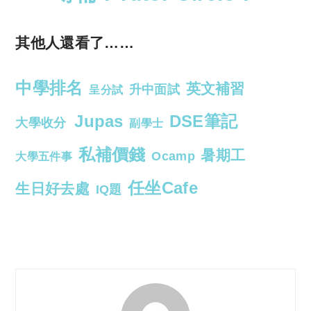
其他人還看了……
中學排名
英文補習
升中面試
呈分試
Jupas
DSE筆記
大學收分
副學士
私補價錢
暑期工
Ocamp
大學五件事
任坐Cafe
生日好去處
IQ題