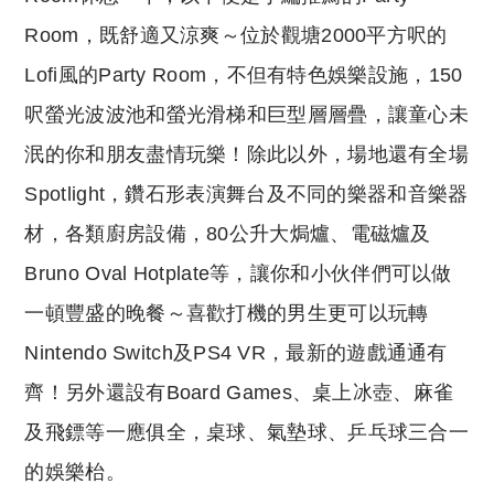
Room，既舒適又涼爽～位於觀塘2000平方呎的
Lofi風的Party Room，不但有特色娛樂設施，150
呎螢光波波池和螢光滑梯和巨型層層疊，讓童心未
泯的你和朋友盡情玩樂！除此以外，場地還有全場
Spotlight，鑽石形表演舞台及不同的樂器和音樂器
材，各類廚房設備，80公升大焗爐、電磁爐及
Bruno Oval Hotplate等，讓你和小伙伴們可以做
一頓豐盛的晚餐～喜歡打機的男生更可以玩轉
Nintendo Switch及PS4 VR，最新的遊戲通通有
齊！另外還設有Board Games、桌上冰壺、麻雀
及飛鏢等一應俱全，桌球、氣墊球、乒乓球三合一
的娛樂枱。