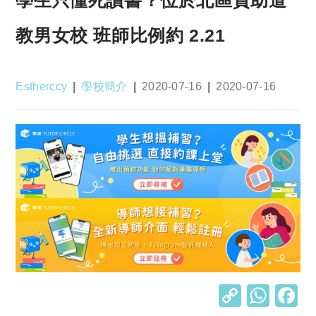
學生只懂死讀書？位於北區資助道
教男女校 班師比例約 2.21
Post
Post
Post
Post
Estherccy
學校簡介
2020-07-16
2020-07-16
author:
category:
published:
last
modified:
C
W