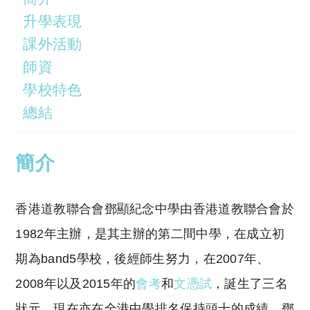
升學表現
課外活動
師資
學校特色
總結
簡介
香港道教聯合會鄧顯紀念中學由香港道教聯合會於
1982年主辦，是其主辦的第二間中學，在成立初
期為band5學校，後經師生努力，在2007年、
2008年以及2015年的
會考
和
文憑試
，誕生了三名
狀元，現在亦在全港中學排名保持頭十的成績。鄧