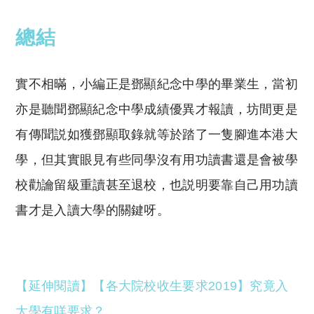
總結
實不相暪，小編正是鄧顯紀念中學的畢業生，當初
亦是聽聞鄧顯紀念中學成績優異才報讀，坊間更是
有傳聞説如獲鄧顯取錄就等於踏了一隻腳進本港大
學，但其實眼見有些同學沒有用功讀書還是會被學
校勸讑留級重讀甚至退校，也説明要靠自己用功讀
書才是入讀大學的關鍵呀。
【延伸閱讀】【各大院校收生要求2019】究竟入
大學有咩要求？