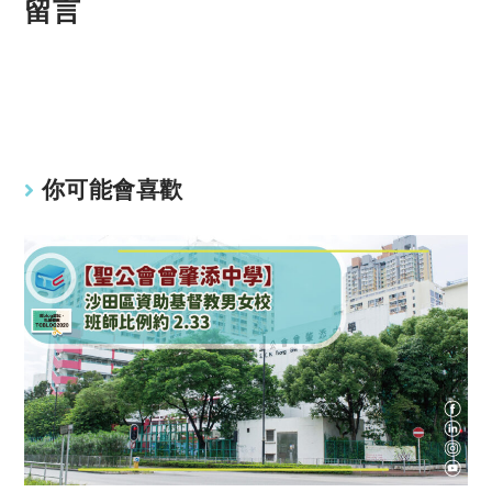
p
at
留言
y
s
Li
A
n
p
k
p
你可能會喜歡