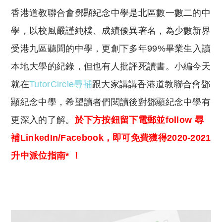
o
h
香港道教聯合會鄧顯紀念中學是北區數一數二的中
p
at
y
s
學，以校風嚴謹純樸、成績優異著名，為少數新界
Li
A
受港九區聽聞的中學，更創下多年99%畢業生入讀
n
p
本地大學的紀錄，但也有人批評死讀書。小編今天
k
p
就在
TutorCircle尋補
跟大家講講香港道教聯合會鄧
顯紀念中學，希望讀者們閱讀後對鄧顯紀念中學有
更深入的了解。
於下方按鈕留下電郵並follow 尋
補LinkedIn/Facebook，即可免費獲得2020-2021
升中派位指南* ！