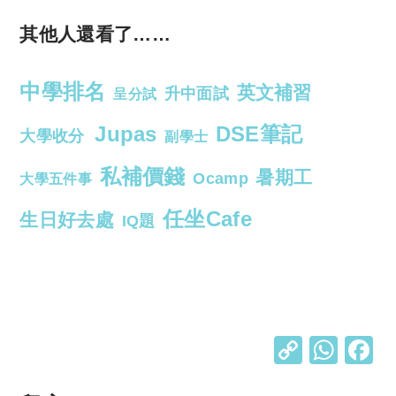
其他人還看了……
中學排名
英文補習
升中面試
呈分試
Jupas
DSE筆記
大學收分
副學士
私補價錢
暑期工
Ocamp
大學五件事
任坐Cafe
生日好去處
IQ題
C
W
o
h