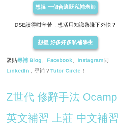
想搵 一個合適既私補老師
DSE讀得咁辛苦，想活用知識黎賺下外快？
想搵 好多好多私補學生
緊貼
尋補 Blog
、
Facebook
、
Instagram
同
LinkedIn
，尋補？
Tutor Circle
！
Z世代
修辭手法
Ocamp
英文補習
上莊
中文補習