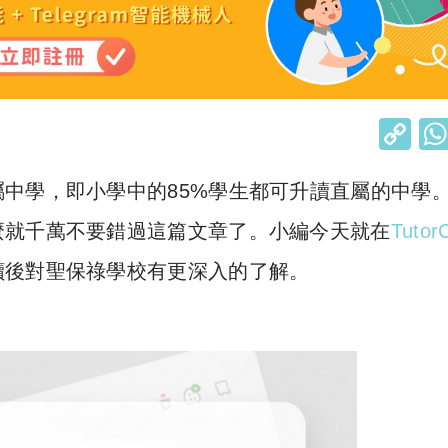
C
o
中學，即小學中的85%學生都可升讀直屬的中學
p
y
麼就千萬不要錯過這篇文章了。小編今天就在
TutorC
Li
讀後對聖保祿學校有更深入的了解。
n
k