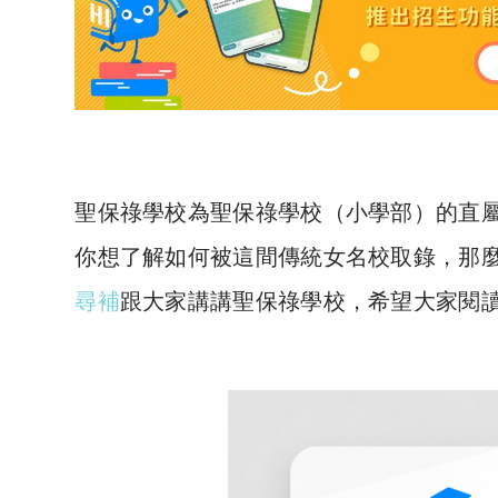
聖保祿學校為聖保祿學校（小學部）的直屬
你想了解如何被這間傳統女名校取錄，那
尋補
跟大家講講聖保祿學校，希望大家閱