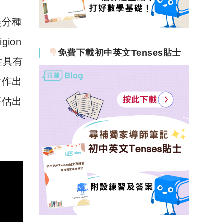
無分種
igion
免費下載初中英文Tenses貼士
生具有
會作出
評估出