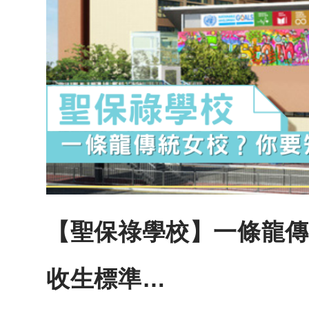
【聖保祿學校】一條龍傳
收生標準…