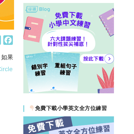
W
F
h
a
。如果
at
c
s
e
ircle
A
b
p
o
p
o
k
免費下載小學英文全方位練習