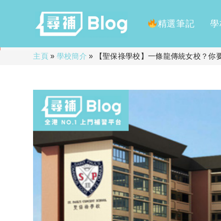
精選筆記
學
Skip
主頁
»
學校簡介
»
【聖保祿學校】一條龍傳統女校？你
to
content