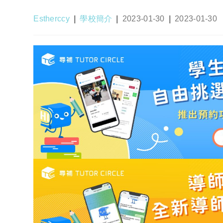
Post
Post
Post
Post
Estherccy
學校簡介
2023-01-30
2023-01-30
author:
category:
published:
last
modified: