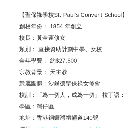
【聖保祿學校St. Paul’s Convent School】
創校年份： 1854 年創立
校長：黃金蓮修女
類別： 直接資助計劃中學、女校
全年學費： 約$27,500
宗教背景： 天主教
隸屬團體：沙爾德聖保祿女修會
校訓：「為一切人，成為一切」 拉丁語：”Omni
學區：灣仔區
地址：香港銅鑼灣禮頓道140號