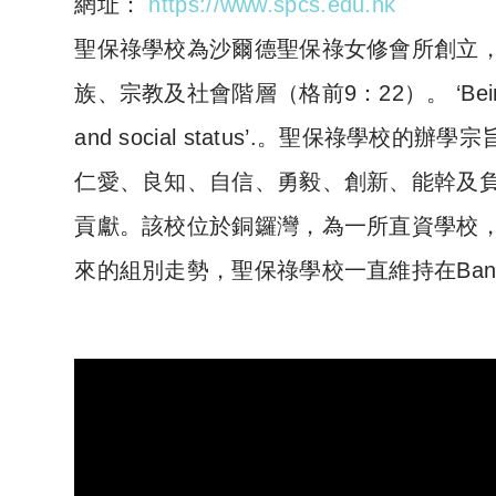
網址：
https://www.spcs.edu.hk
聖保祿學校為沙爾德聖保祿女修會所創立
族、宗教及社會階層（格前9：22）。 ‘Being all thing
and social status’.。聖保祿
仁愛、良知、自信、勇毅、創新、能幹及
貢獻。該校位於銅鑼灣，為一所直資學校
來的組別走勢，聖保祿學校一直維持在Ban