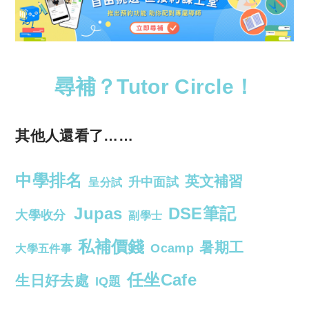
尋補？Tutor Circle！
其他人還看了……
中學排名
英文補習
升中面試
呈分試
Jupas
DSE筆記
大學收分
副學士
私補價錢
暑期工
Ocamp
大學五件事
任坐Cafe
生日好去處
IQ題