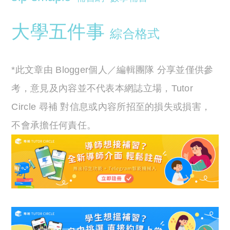
大學五件事
綜合格式
*此文章由 Blogger個人／編輯團隊 分享並僅供參
考，意見及內容並不代表本網誌立場，Tutor
Circle 尋補 對信息或內容所招至的損失或損害，
不會承擔任何責任。