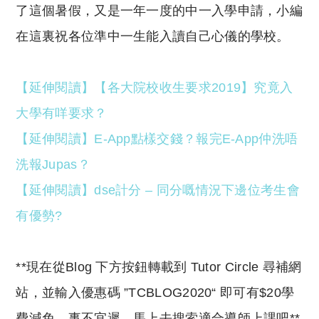
了這個暑假，又是一年一度的中一入學申請，小編
在這裏祝各位準中一生能入讀自己心儀的學校。
【延伸閱讀】【各大院校收生要求2019】究竟入
大學有咩要求？
【延伸閱讀】E-App點樣交錢？報完E-App仲洗唔
洗報Jupas？
【延伸閱讀】dse計分 – 同分嘅情況下邊位考生會
有優勢?
**現在從Blog 下方按鈕轉載到 Tutor Circle 尋補網
站，並輸入優惠碼 ”TCBLOG2020“ 即可有$20學
費減免，事不宜遲，馬上去搜索適合導師上課吧**