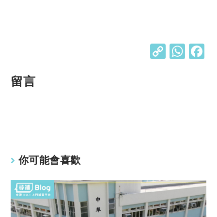
C
W
o
h
p
at
留言
y
s
Li
A
n
p
k
p
你可能會喜歡