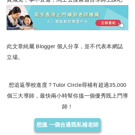
此文章純屬 Blogger 個人分享，並不代表本網誌
立場。
想追返學校進度？Tutor Circle尋補有超過35,000
個三大導師，最快兩小時幫你搵一個優秀既上門導
師！
想搵 一個合適既私補老師