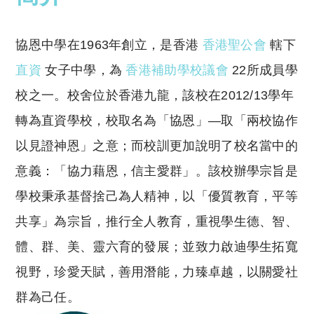
協恩中學在1963年創立，是香港
香港聖公會
轄下
直資
女子中學，為
香港補助學校議會
22所成員學
校之一。校舍位於香港九龍，該校在2012/13學年
轉為直資學校，校取名為「協恩」—取「兩校協作
以見證神恩」之意；而校訓更加說明了校名當中的
意義：「協力藉恩，信主愛群」。該校辦學宗旨是
學校秉承基督捨己為人精神，以「優質教育，平等
共享」為宗旨，推行全人教育，重視學生德、智、
體、群、美、靈六育的發展；並致力啟迪學生拓寬
視野，珍愛天賦，善用潛能，力臻卓越，以關愛社
群為己任。