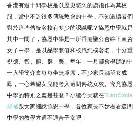
香港有逾十間學校是以歷史悠久的旗袍作為其校
p
at
y
s
服，當中不乏很多傳統教會的中學，不知道讀者們
Li
A
對於這些傳統名校有多少的認識呢？協恩中學就是
n
p
其中一間了，協恩中學是一所香港聖公會轄下直資
k
p
女子中學，是以品學兼優和校風純樸著名，十分重
視德、智、體、群、美。每年十一月都會舉辦的中
一入學簡介會每每坐無虛席，不少家長都望女成
鳳，一心希望女兒能考入這間傳統女校。究竟協恩
中學的特別之處是甚麼？小編今天就在
TutorCircle
尋補
跟大家細說協恩中學，各位家長不妨看看這間
中學的教學方適不適合子女吧！