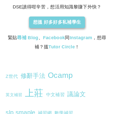
DSE讀得咁辛苦，想活用知識黎賺下外快？
想搵 好多好多私補學生
緊貼
尋補
Blog
、
Facebook
同
Instagram
，想尋
補？搵
Tutor Circle
！
Ocamp
修辭手法
Z世代
上莊
議論文
中文補習
英文補習
slp smaple
補習網
數學補習