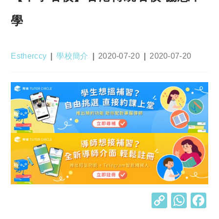
學
Post
Post
Post
Post
Estherccy
學校簡介
2020-07-20
2020-07-20
author:
category:
published:
last
modified:
C
W
o
h