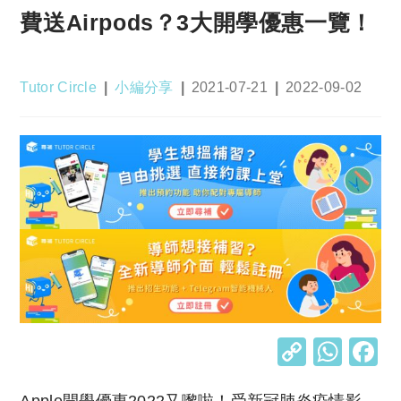
費送Airpods？3大開學優惠一覽！
Post
Post
Post
Post
Tutor Circle
小編分享
2021-07-21
2022-09-02
author:
category:
published:
last
modified:
C
W
o
h