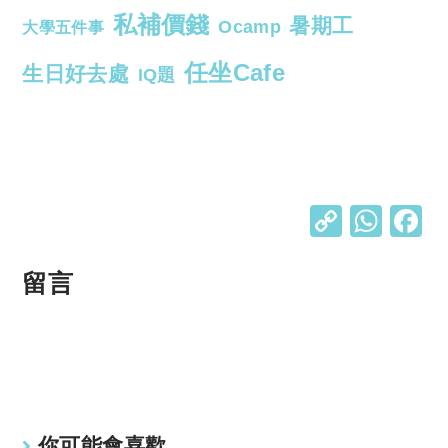
私補價錢
暑期工
Ocamp
大學五件事
任坐Cafe
生日好去處
IQ題
C
W
o
h
p
at
留言
y
s
Li
A
n
p
k
p
你可能會喜歡