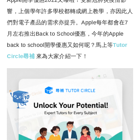
Apple開學優惠2022又嚟啦！受新冠肺炎疫情影
p
at
y
s
響，上個學年許多學校都轉成網上教學，亦因此人
Li
A
們對電子產品的需求亦提升。Apple每年都會在7
n
p
月左右推出Back to School優惠，今年的Apple
k
p
back to school開學優惠又如何呢？馬上等
Tutor
Circle尋補
來為大家介紹一下！