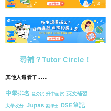
尋補？Tutor Circle！
其他人還看了……
中學排名
英文補習
升中面試
呈分試
Jupas
DSE筆記
大學收分
副學士