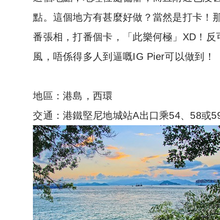
點。這個地方有甚麼好做？當然是打卡！
番張相，打番個卡，「此樂何極」XD！反
風，唔係得多人到逼嘅IG Pier可以做到！
地區：港島，西環
交通：港鐵堅尼地城站A出口乘54、58或