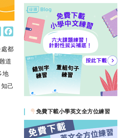
W
F
h
a
去處都
at
c
s
e
難道
A
b
多地
p
o
）知己
p
o
！
k
免費下載小學英文全方位練習