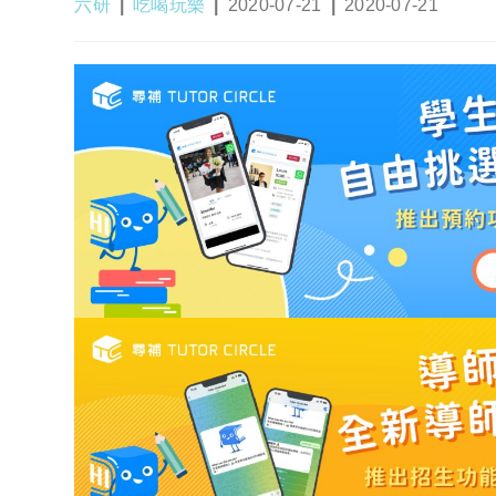
Post
Post
Post
Post
六研
吃喝玩樂
2020-07-21
2020-07-21
author:
category:
published:
last
modified: