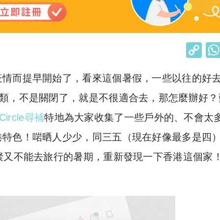
C
o
疫情而提早開始了，看來這個暑假，一些以往的好
p
y
之類，不是關閉了，就是不很適合去，那怎麼辦好？
Li
Circle
尋補
特地為大家收集了一些戶外的、不會太
n
港特色！啱晒人少少，同三五（現在好像最多是四
k
聚又不能去旅行的暑期，重新發現一下香港這個家