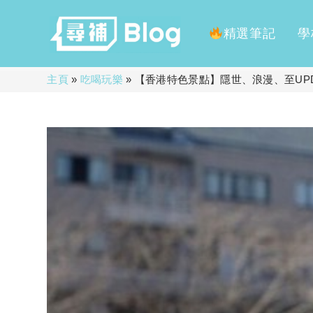
精選筆記
學
Skip
主頁
»
吃喝玩樂
»
【香港特色景點】隱世、浪漫、至UPD
to
content