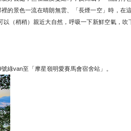
那裡的景色一流在晴朗無雲、「長煙一空」時，在
可以（稍稍）親近大自然，呼吸一下新鮮空氣，吹
59號綠van至「摩星嶺明愛賽馬會宿舍站」。