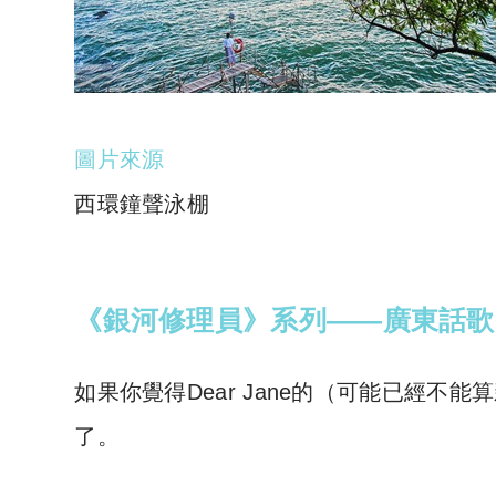
圖片來源
西環鐘聲泳棚
《銀河修理員》系列——廣東話歌
如果你覺得Dear Jane的（可能已經
了。