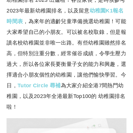
幼稚園排名 2023 出爐啦！各位家長，是時侯參考
p
at
y
s
2023年最新幼稚園排名，以及留意
幼稚園K1報名
Li
A
時間表
，為來年的適齡兒童準備挑選幼稚園！可能
n
p
大家希望自己的小朋友。可以被名校取錄，但是報
k
p
讀名校幼稚園並非唯一出路。有些幼稚園雖然排名
高，但特別注重分數，經常催谷成績，令學生壓力
過大，所以各位家長要衡量子女的能力和興趣，選
擇適合小朋友個性的幼稚園，讓他們愉快學習。今
日，
Tutor Circle 尋補
為大家介紹全港7間熱門幼
稚園，以及2023年全港最新Top100的 幼稚園排名
啦！