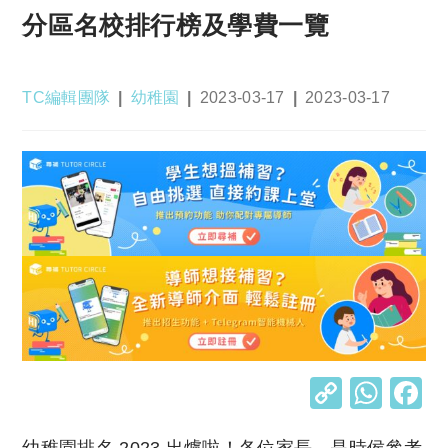
分區名校排行榜及學費一覽
Post
Post
Post
Post
TC編輯團隊
幼稚園
2023-03-17
2023-03-17
author:
category:
published:
last
modified:
C
W
o
h