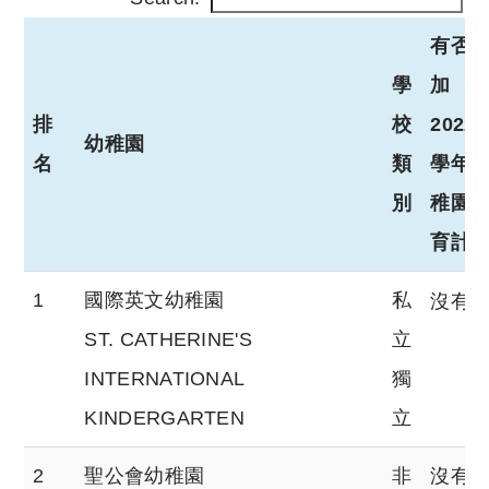
有否
學
加
排
校
2022/
幼稚園
名
類
學年
別
稚園
育計
排
幼稚園
學
有否
1
國際英文幼稚園
私
沒有
名
校
加
ST. CATHERINE'S
立
類
2022/
INTERNATIONAL
獨
別
學年
KINDERGARTEN
立
稚園
2
聖公會幼稚園
非
沒有
育計