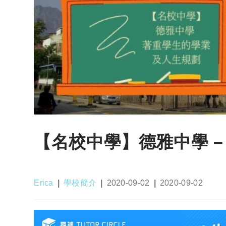
【名校中學】德雅中學 
Post
Post
Post
Post
Erica
學校簡介
2020-09-02
2020-09-02
author:
category:
published:
last
modified: