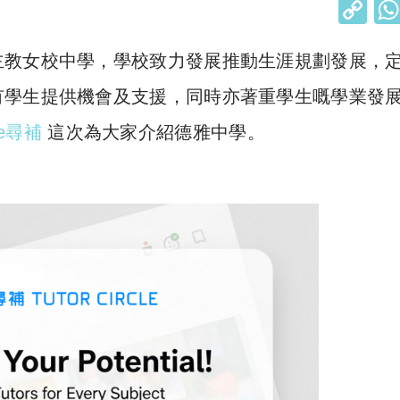
C
o
主教女校中學，學校致力發展推動生涯規劃發展，
p
y
有學生提供機會及支援，同時亦著重學生嘅學業發
Li
cle尋補
這次為大家介紹德雅中學。
n
k