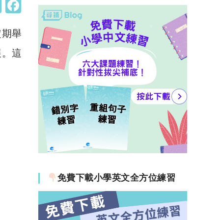
W
F
h
a
定期舉
at
c
s
e
展。這
A
b
p
o
p
o
k
免費下載小學英文全方位練習