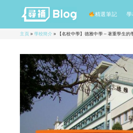
精選筆記
學
Skip
主頁
»
學校簡介
»
【名校中學】德雅中學 – 著重學生的
to
content