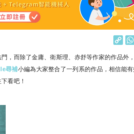
C
o
法門，而除了金庸、衛斯理、赤舒等作家的作品外
p
y
rcle尋補
小編為大家整合了一列系的作品，相信能有
Li
往下看吧！
n
k