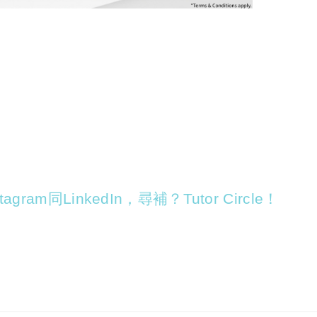
agram同LinkedIn，尋補？Tutor Circle！