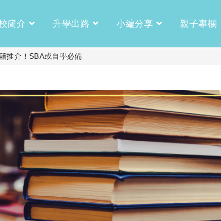
校簡介
升學出路
小編分享
親子專欄
籍推介！SBA或自學必備