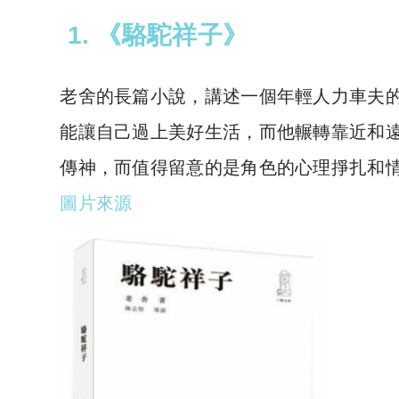
1. 《駱駝祥子》
老舍的長篇小說，講述一個年輕人力車夫
能讓自己過上美好生活，而他輾轉靠近和
傳神，而值得留意的是角色的心理掙扎和
圖片來源