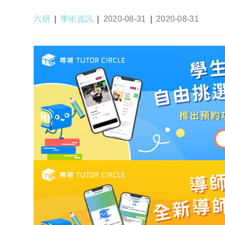
Post
Post
Post
Post
六研
學術資訊
2020-08-31
2020-08-31
author:
category:
published:
last
modified: