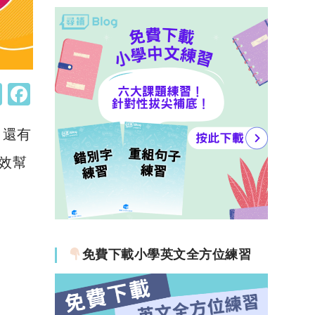
W
F
h
a
，還有
at
c
s
e
效幫
A
b
p
o
p
o
k
免費下載小學英文全方位練習