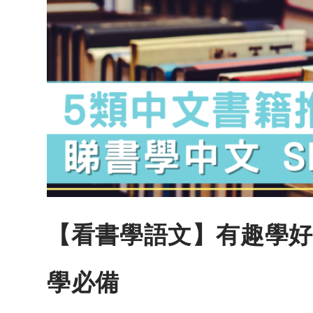
【看書學語文】有趣學好
學必備