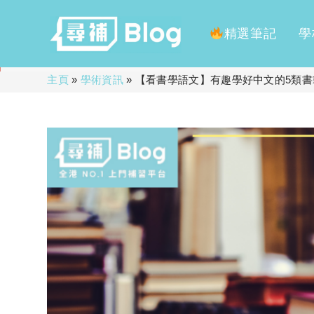
精選筆記
學
Skip
主頁
»
學術資訊
»
【看書學語文】有趣學好中文的5類書
to
content