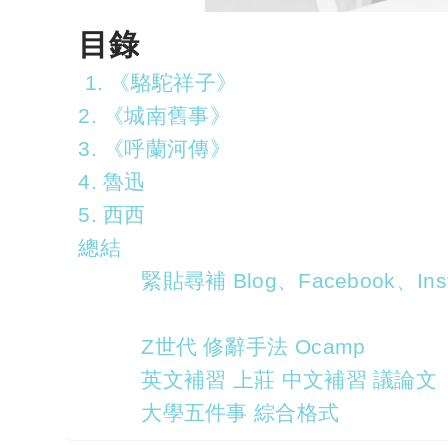
目錄
1. 《駱駝祥子》
2. 《城南舊事》
3. 《呼蘭河傳》
4. 魯迅
5. 西西
總結
緊貼尋補 Blog、Facebook、Inst
Z世代 修辭手法 Ocamp
英文補習 上莊 中文補習 議論文
大學五件事 綜合格式