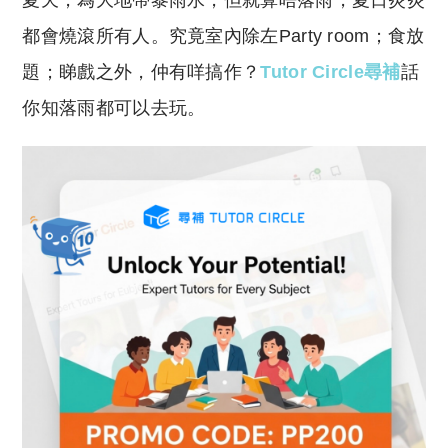
夏天，為大地帶黎雨水，但就算唔落雨，夏日炎炎
p
at
y
s
都會燒滾所有人。究竟室內除左Party room；食放
Li
A
題；睇戲之外，仲有咩搞作？
Tutor Circle尋補
話
n
p
你知落雨都可以去玩。
k
p