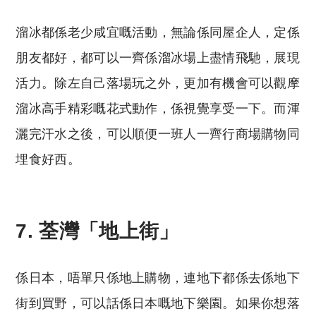
溜冰都係老少咸宜嘅活動，無論係同屋企人，定係
朋友都好，都可以一齊係溜冰場上盡情飛馳，展現
活力。除左自己落場玩之外，更加有機會可以觀摩
溜冰高手精彩嘅花式動作，係視覺享受一下。而渾
灑完汗水之後，可以順便一班人一齊行商場購物同
埋食好西。
7. 荃灣「地上街」
係日本，唔單只係地上購物，連地下都係去係地下
街到買野，可以話係日本嘅地下樂園。如果你想落