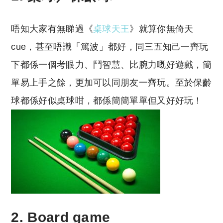
唔知大家有無睇過《
桌球天王
》就算你無倚天
cue，甚至唔識「篤波」都好，同三五知己一齊玩
下都係一個考眼力、鬥智慧、比腕力嘅好遊戲，簡
單易上手之餘，更加可以同朋友一齊玩。至於保齡
球都係好似桌球咁，都係簡簡單單但又好好玩！
2. Board game