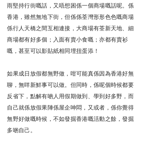
雨堅持行街嘅話，又唔想困係一個商場嘅話呢。係
香港，雖然無地下街，但係係荃灣形形色色嘅商場
係行人天橋之間互相連接，大商場有荃新天地、細
商場都有好多個；入面有賣小食嘅；亦都有賣衫
嘅，甚至可以影貼紙相同埋扭蛋添！
如果成日放假都無野做，咁可能真係因為香港好無
聊，無咩新鮮事可以做。但同時，係呢個時候都要
反省下，點解有啲人用假期做到、學到好多野，而
自己就係放假果陣係屋企呻悶，又或者，係你覺得
無野好做嘅時候，不如發掘香港嘅活動之餘，發掘
多啲自己。