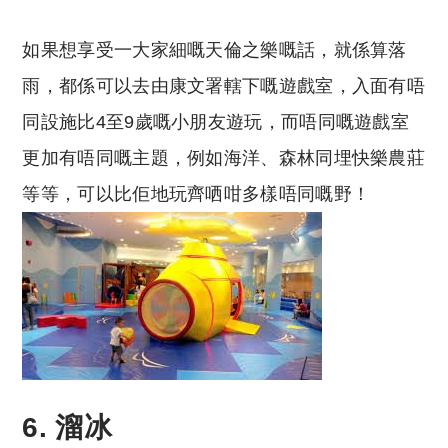
如果想享受一大家細嘅天倫之樂嘅話，就係算落
雨，都係可以去由康文署轄下嘅遊戲室，入面有唔
同設施比4至9歲嘅小朋友遊玩，而唔同嘅遊戲室
更加有唔同嘅主題，例如海洋、森林同埋快樂農莊
等等，可以比佢地玩齊哂咁多樣唔同嘅野！
6. 溜冰