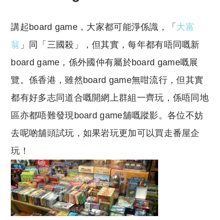
講起board game，大家都可能淨係識，「
大富
翁
」同「三國殺」，但其實，每年都有唔同嘅新
board game，係外國仲有屬於board game嘅展
覽。係香港，雖然board game無咁流行，但其實
都有好多志同道合嘅開網上群組一齊玩，係唔同地
區亦都唔難發現board game舖嘅蹤影。各位不妨
去呢啲舖頭試玩，如果岩玩更加可以買走番屋企
玩！