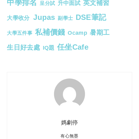
中學排名
英文補習
升中面試
呈分試
Jupas
DSE筆記
大學收分
副學士
私補價錢
暑期工
Ocamp
大學五件事
任坐Cafe
生日好去處
IQ題
媽劇停
有心無墨