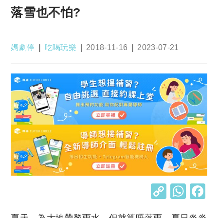
落雪也不怕?
Post
Post
Post
Post
媽劇停
吃喝玩樂
2018-11-16
2023-07-21
author:
category:
published:
last
modified:
C
W
o
h