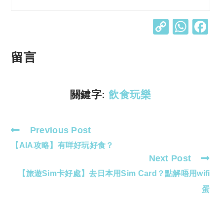
C
W
o
h
p
at
留言
y
s
Li
A
關鍵字:
飲食玩樂
n
p
k
p
Previous Post
Read
【AIA攻略】有咩好玩好食？
more
Next Post
articles
【旅遊Sim卡好處】去日本用Sim Card？點解唔用wifi
蛋