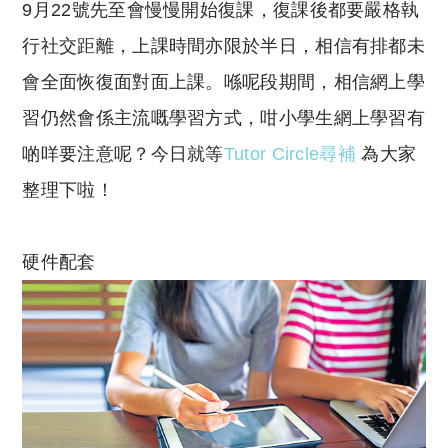
9月22號先至會慢慢開始復課，復課後都要嚴格執
行社交距離，上課時間亦限於半日，相信有排都未
會全面恢復面對面上課。喺呢段期間，相信網上學
習仍然會係主流嘅學習方式，咁小學生網上學習有
啲咩要注意呢？今日就等
Tutor Circle尋補
為大家
整理下啦！
硬件配套