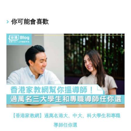
n
p
k
p
你可能會喜歡
【香港家教網】過萬名港大、中大、科大學生和專職
導師任你選