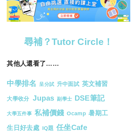
尋補？Tutor Circle！
其他人還看了……
中學排名
英文補習
升中面試
呈分試
Jupas
DSE筆記
大學收分
副學士
私補價錢
暑期工
Ocamp
大學五件事
任坐Cafe
生日好去處
IQ題