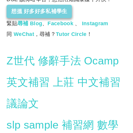
想搵 好多好多私補學生
緊貼
尋補 Blog
、
Facebook
、
Instagram
同
WeChat
，尋補？
Tutor Circle
！
Z世代
修辭手法
Ocamp
英文補習
上莊
中文補習
議論文
slp sample
補習網
數學