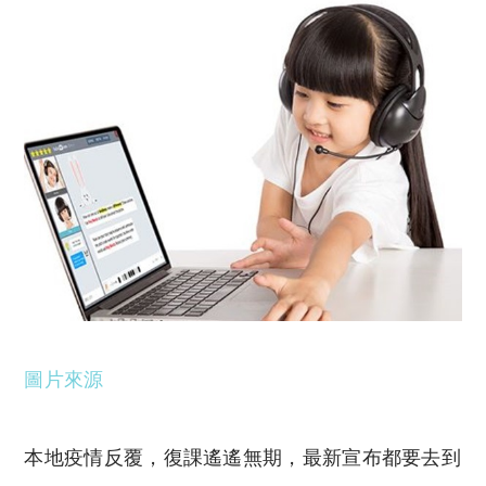
y
s
Li
A
n
p
k
p
圖片來源
本地疫情反覆，復課遙遙無期，最新宣布都要去到