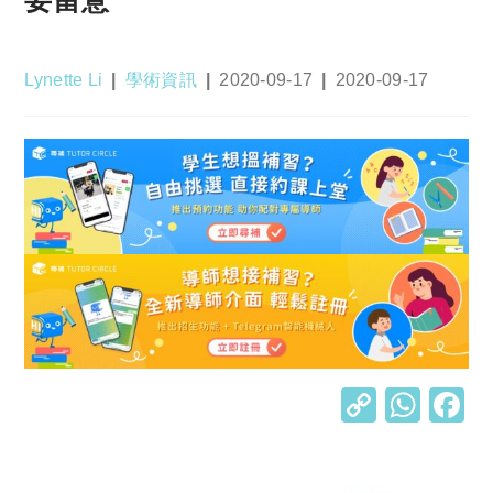
Post
Post
Post
Post
Lynette Li
學術資訊
2020-09-17
2020-09-17
author:
category:
published:
last
modified:
C
W
o
h
p
at