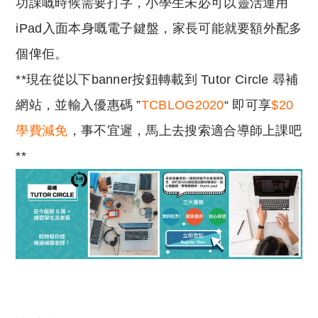
功課嘅時候需要打字，小學生未必可以靈活運用
iPad入面本身嘅電子鍵盤，家長可能就要額外配多
個俾佢。
**現在從以下banner按鈕轉載到 Tutor Circle 尋補
網站，並輸入優惠碼 ”
TCBLOG2020
“ 即可享
$20
學費減免
，事不宜遲，馬上去搜索適合導師上課吧
**