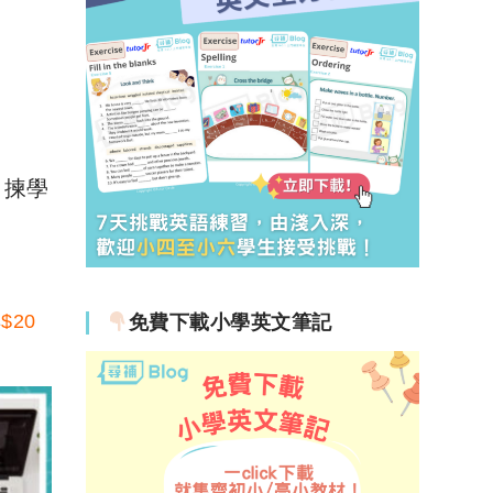
，揀學
享
$20
免費下載小學英文筆記