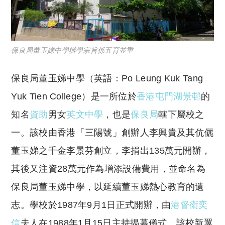
保良局董玉娣中學辦學宗旨係五育並重
保良局董玉娣中學
（英語：Po Leung Kuk Tang
Yuk Tien College）是一所位於
香港
屯門
湖景邨
的
知名
資助
男女
英文中學
，也是
保良局
轄下屬校之
一。該校由香港「三陽號」創辦人李興貴及其伉儷
董玉娣之千金李景芬創立，李捐出135萬元開辦，
其後又注資28萬元作為增添設備費用，並命名為
保良局董玉娣中學，以延續董玉娣熱心教育的遺
志。學校於1987年9月1日正式開辦，由
港督
衛奕
信
夫人在1988年1月15日主持揭幕儀式。該校新翼