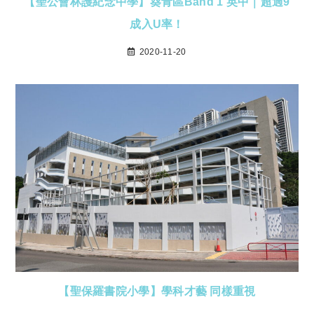
【聖公會林護紀念中學】葵青區Band 1 英中｜超過9
成入U率！
2020-11-20
【聖保羅書院小學】學科才藝 同樣重視