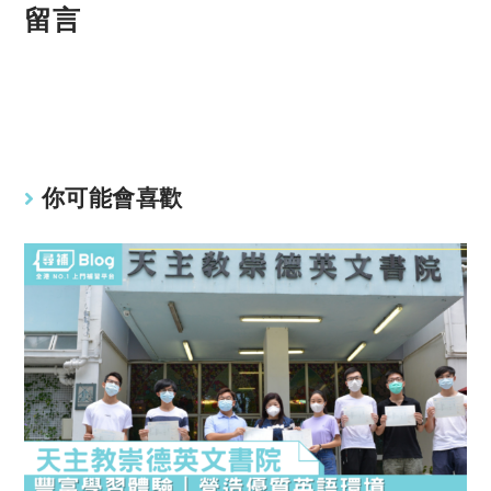
p
at
留言
y
s
Li
A
n
p
k
p
你可能會喜歡