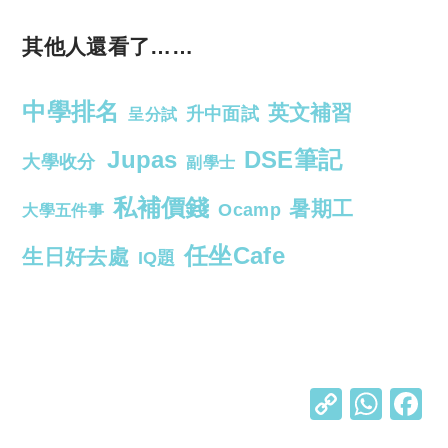
其他人還看了……
中學排名
英文補習
升中面試
呈分試
Jupas
DSE筆記
大學收分
副學士
私補價錢
暑期工
Ocamp
大學五件事
任坐Cafe
生日好去處
IQ題
C
W
o
h