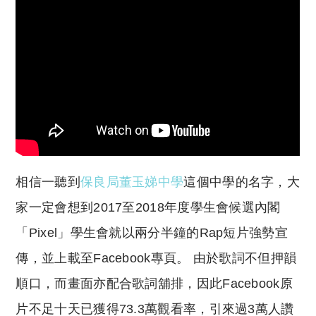
y
s
Li
A
n
p
k
p
相信一聽到
保良局董玉娣中學
這個中學的名字，大
家一定會想到
2017至2018年度學生會候選內閣
「Pixel」學生會就以兩分半鐘的Rap短片強勢宣
傳，並上載至Facebook專頁。 由於歌詞不但押韻
順口，而畫面亦配合歌詞舖排，因此Facebook原
片不足十天已獲得73.3萬觀看率，引來過3萬人讚