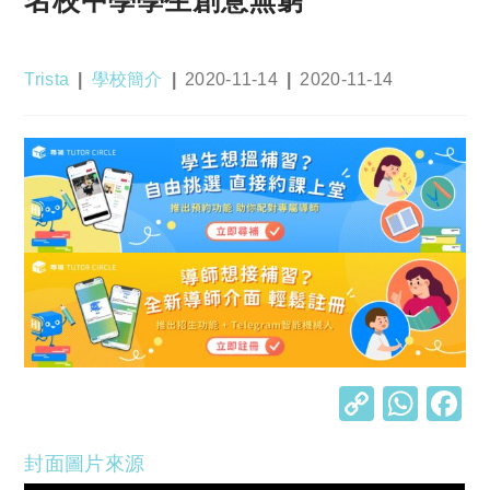
名校中學學生創意無窮
Post
Post
Post
Post
Trista
學校簡介
2020-11-14
2020-11-14
author:
category:
published:
last
modified:
C
W
o
h
封面圖片來源
p
at