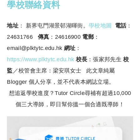
學校聯絡資料
地址
： 新界屯門湖景邨湖暉街。
學校地圖
電話
：
24631766
傳真
：24616900
電郵
：
email@plktytc.edu.hk
網址
：
https://www.plktytc.edu.hk
校長
：張家邦先生
校
監
／校管會主席：梁安琪女士
此文章純屬
Blogger 個人分享，並不代表本網誌立場。
想追返學校進度？Tutor Circle尋補有超過10,000
個三大導師，即日幫你搵一個合適既導師！