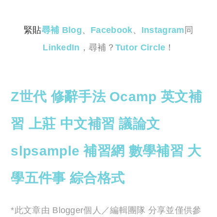
reserved. 此文章未經許可，不得轉載。
緊貼
尋補 Blog
、
Facebook
、
Instagram
同
LinkedIn
，尋補？
Tutor Circle
！
Z世代
修辭手法
Ocamp
英文補
習
上莊
中文補習
議論文
slp
sample
補習網
數學補習
大
學五件事
綜合
格式
*此文章由 Blogger個人／編輯團隊 分享並僅供參