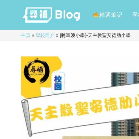
精選筆記
學
Skip
主頁
»
學校簡介
»
[將軍澳小學]-天主教聖安德肋小學
to
content