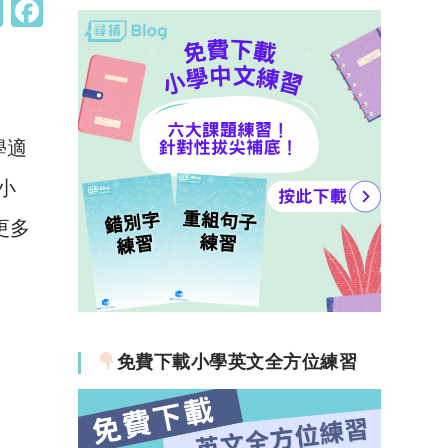
W
F
h
a
at
c
s
e
A
b
學適
p
o
小
p
o
更多
k
免費下載小學英文全方位練習