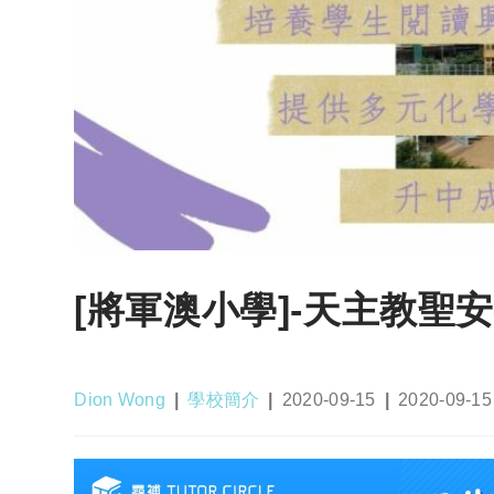
[將軍澳小學]-天主教聖
Post
Post
Post
Post
Dion Wong
學校簡介
2020-09-15
2020-09-15
author:
category:
published:
last
modified: