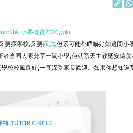
C
o
p
y
land.hk
,
小學概覽2020
,
wiki
Li
又要擇學校,又要
面試
,但系可能都唔喺好知邊間小
n
筆者會同大家分享一間小學,佢就系天主教聖安德肋
k
學校校風良好,一直深受家長歡迎。如果你想知道