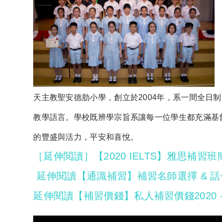
天主教聖安德肋小學，創立於2004年，系一間全日
教學語言。學校既辨學宗旨系讓每一位學生都充滿基
的豐盛與活力，平安和喜悅。
［延伸閲讀］【2020 IELTS】雅思補習班
延伸閱讀【通識補習】補習名師選擇 & 
延伸閱讀【補習價錢】私人補習價錢2020