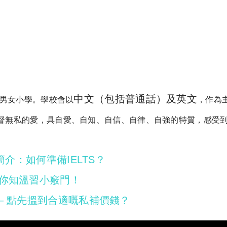
中文（包括普通話）及英文
制男女小學。學校會以
，作為
督無私的愛，具自愛、自知、自信、自律、自強的特質，感受
簡介：如何準備IELTS？
話你知溫習小竅門！
 – 點先搵到合適嘅私補價錢？