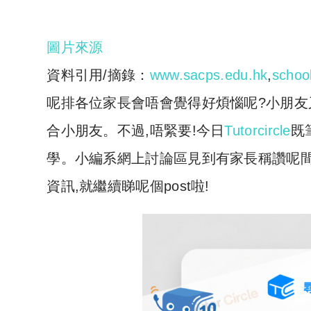
圖片來源
資料引用/摘錄：
www.sacps.edu.hk
,
schoo
呢排各位家長會唔會覺得好煩惱呢?小朋友
合小朋友。不過,唔緊要!今日
Tutorcircle
既
學。小編系網上討論區見到有家長稱讚呢間
資訊,就繼續睇呢個post啦!