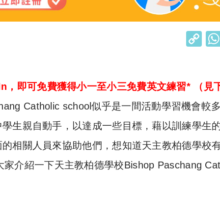
C
o
p
y
kedIn，即可免費獲得小一至小三免費英文練習* （見
Li
hang Catholic school似乎是一間活動學習機會
n
中學生親自動手，以達成一些目標，藉以訓練學生
k
面的相關人員來協助他們，想知道天主教柏德學校
介紹一下天主教柏德學校Bishop Paschang Cath