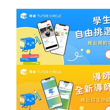
author:
category:
published:
last
modified: