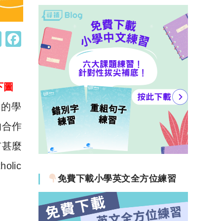
W
F
h
a
at
c
s
e
下圖
A
b
較多的學
p
o
的合作
p
o
有甚麼
k
olic
免費下載小學英文全方位練習