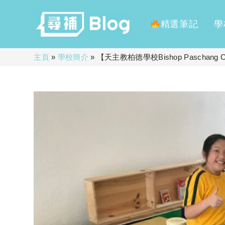
精選筆記
學
Skip
主頁
»
學校簡介
»
【天主教柏德學校Bishop Paschang
to
content