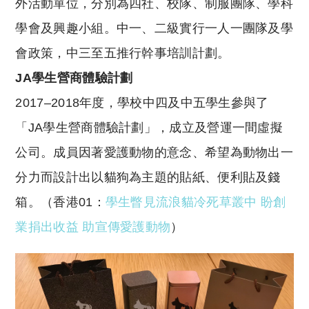
外活動單位，分別為四社、校隊、制服團隊、學科
學會及興趣小組。中一、二級實行一人一團隊及學
會政策，中三至五推行幹事培訓計劃。
JA
學生營商體驗計劃
2017–2018年度，學校中四及中五學生參與了
「JA學生營商體驗計劃」，成立及營運一間虛擬
公司。成員因著愛護動物的意念、希望為動物出一
分力而設計出以貓狗為主題的貼紙、便利貼及錢
箱。（香港01：
學生瞥見流浪貓冷死草叢中 盼創
業捐出收益 助宣傳愛護動物
）