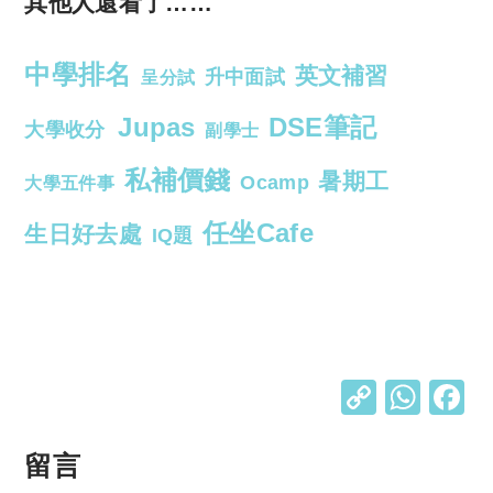
其他人還看了……
中學排名
英文補習
升中面試
呈分試
Jupas
DSE筆記
大學收分
副學士
私補價錢
暑期工
Ocamp
大學五件事
任坐Cafe
生日好去處
IQ題
C
W
o
h
p
at
留言