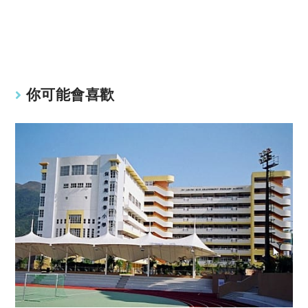
y
s
Li
A
n
p
k
p
你可能會喜歡