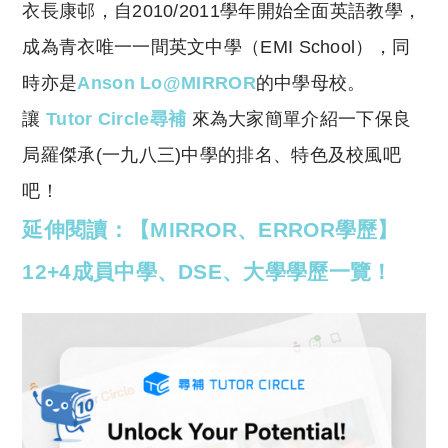
y
s
衣長康邨，自2010/2011學年開始全面英語教學，
Li
A
成為青衣唯一一間英文中學（EMI School），同
n
p
時亦是
Anson Lo@MIRROR
的中學母校。
k
p
讓
Tutor Circle尋補
來為大家簡單介紹一下保良
局羅傑承(一九八三)中學的排名、特色及校風吧
吧！
延伸閱讀：【MIRROR、ERROR學歷】
12+4成員中學、DSE、大學學歷一覽！