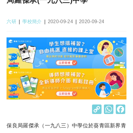
Post
Post
Post
Post
六研
學校簡介
2020-09-24
2020-09-24
author:
category:
published:
last
modified:
C
W
o
h
保良局羅傑承（一九八三）中學位於葵青區新界青
p
at