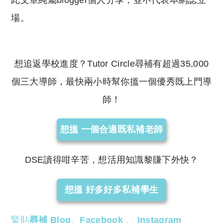
場。
想追返學校進度？Tutor Circle尋補有超過35,000
個三大導師，最快兩小時幫你搵一個優秀既上門導
師！
想搵 一個合適既私補老師
DSE讀得咁辛苦，想活用知識黎賺下外快？
想搵 好多好多私補學生
緊貼
尋補 Blog
、
Facebook
、
Instagram