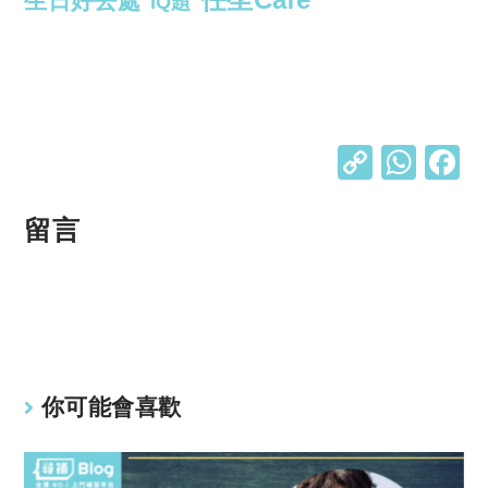
生日好去處
IQ題
C
W
o
h
p
at
留言
y
s
Li
A
n
p
k
p
你可能會喜歡