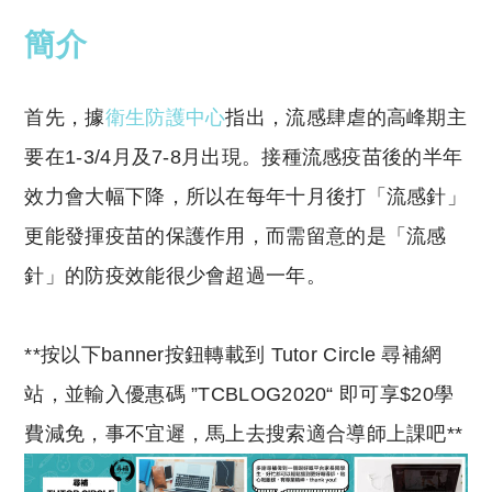
簡介
首先，據
衛生防護中心
指出，流感肆虐的高峰期主
要在1-3/4月及7-8月出現。接種流感疫苗後的半年
效力會大幅下降，所以在每年十月後打「流感針」
更能發揮疫苗的保護作用，而需留意的是「流感
針」的防疫效能很少會超過一年。
**按以下banner按鈕轉載到 Tutor Circle 尋補網
站，並輸入優惠碼 ”TCBLOG2020“ 即可享$20學
費減免，事不宜遲，馬上去搜索適合導師上課吧**