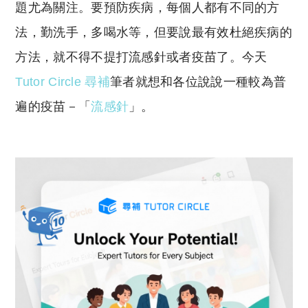
y
s
題尤為關注。要預防疾病，每個人都有不同的方
Li
A
法，勤洗手，多喝水等，但要說最有效杜絕疾病的
n
p
方法，就不得不提打流感針或者疫苗了。今天
k
p
Tutor Circle 尋補
筆者就想和各位說說一種較為普
遍的疫苗－「
流感針
」。