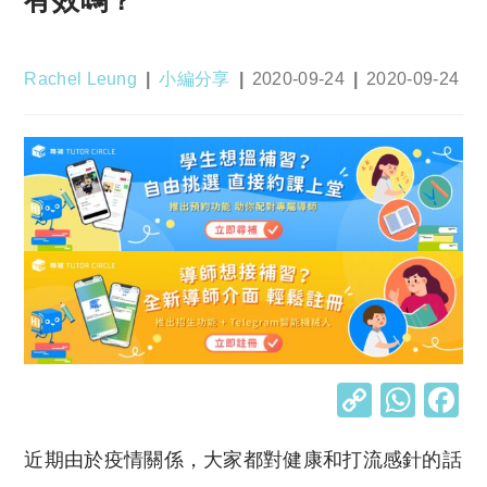
Post
Post
Post
Post
Rachel Leung
小編分享
2020-09-24
2020-09-24
author:
category:
published:
last
modified:
C
W
o
h
近期由於疫情關係，大家都對健康和打流感針的話
p
at