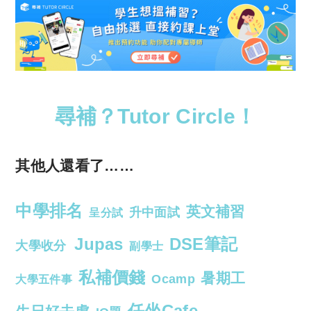
尋補？Tutor Circle！
其他人還看了……
中學排名
英文補習
升中面試
呈分試
Jupas
DSE筆記
大學收分
副學士
私補價錢
暑期工
Ocamp
大學五件事
任坐Cafe