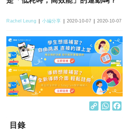
Post
Post
Post
Post
Rachel Leung
小編分享
2020-10-07
2020-10-07
author:
category:
published:
last
modified:
C
W
o
h
p
at
目錄