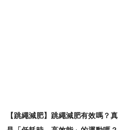
【跳繩減肥】跳繩減肥有效嗎？真
是「低耗時，高效能」的運動嗎？