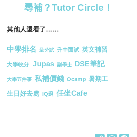
尋補？Tutor Circle！
其他人還看了……
中學排名
英文補習
升中面試
呈分試
Jupas
DSE筆記
大學收分
副學士
私補價錢
暑期工
Ocamp
大學五件事
任坐Cafe
生日好去處
IQ題