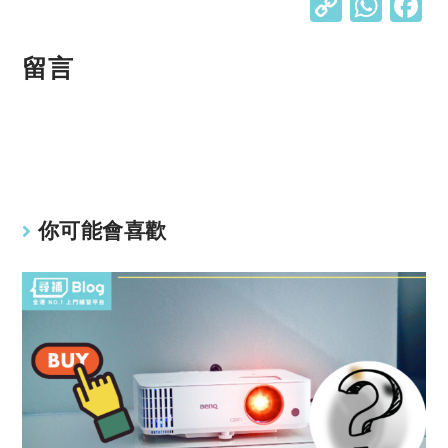
C
W
o
h
p
at
留言
y
s
Li
A
n
p
k
p
你可能會喜歡