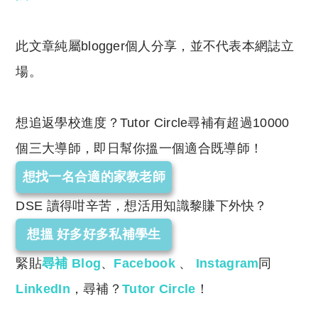
此文章純屬blogger個人分享，並不代表本網誌立
場。
想追返學校進度？Tutor Circle尋補有超過10000
個三大導師，即日幫你搵一個適合既導師！
想找一名合適的家教老師
DSE 讀得咁辛苦，想活用知識黎賺下外快？
想搵 好多好多私補學生
緊貼
尋補 Blog
、
Facebook
、
Instagram
同
LinkedIn
，尋補？
Tutor Circle
！