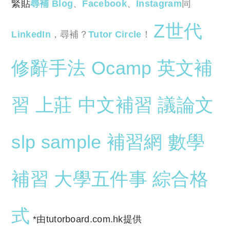
緊貼
尋補 Blog
、
Facebook
、
Instagram
同
Z世代
LinkedIn
，尋補？
Tutor Circle
！
修辭手法
Ocamp
英文補
習
上莊
中文補習
議論文
slp sample
補習網
數學
補習
大學五件事
綜合格
式
*由tutorboard.com.hk提供