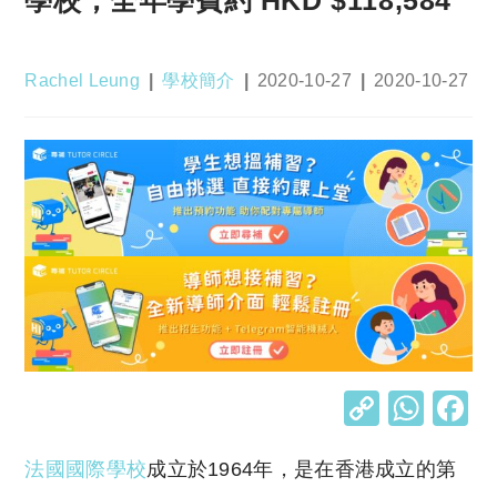
Post
Post
Post
Post
Rachel Leung
學校簡介
2020-10-27
2020-10-27
author:
category:
published:
last
modified:
C
W
o
h
法國國際學校
成立於1964年，是在香港成立的第
p
at