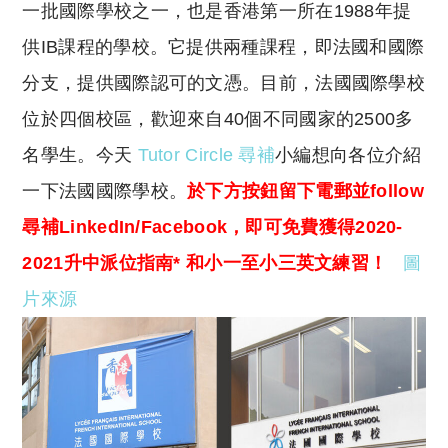
y
s
一批國際學校之一，也是香港第一所在1988年提
Li
A
供IB課程的學校。它提供兩種課程，即法國和國際
n
p
分支，提供國際認可的文憑。目前，法國國際學校
k
p
位於四個校區，歡迎來自40個不同國家的2500多
名學生。今天
Tutor Circle 尋補
小編想向各位介紹
一下法國國際學校。
於下方按鈕留下電郵並follow
尋補LinkedIn/Facebook，即可免費獲得2020-
2021升中派位指南* 和小一至小三英文練習！
圖
片來源