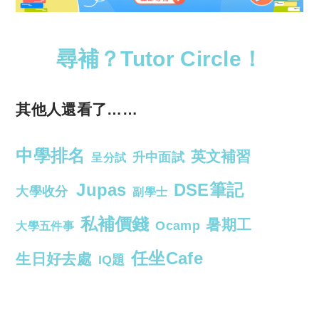
尋補？Tutor Circle！
其他人還看了……
中學排名
英文補習
升中面試
呈分試
Jupas
DSE筆記
大學收分
副學士
私補價錢
暑期工
Ocamp
大學五件事
任坐Cafe
生日好去處
IQ題