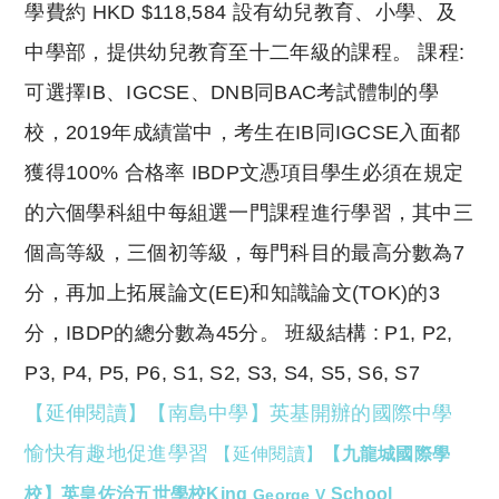
學費約 HKD $118,584 設有幼兒教育、小學、及
中學部，提供幼兒教育至十二年級的課程。 課程:
可選擇IB、IGCSE、DNB同BAC考試體制的學
校，2019年成績當中，考生在IB同IGCSE入面都
獲得100% 合格率 IBDP文憑項目學生必須在規定
的六個學科組中每組選一門課程進行學習，其中三
個高等級，三個初等級，每門科目的最高分數為7
分，再加上拓展論文(EE)和知識論文(TOK)的3
分，IBDP的總分數為45分。 班級結構 : P1, P2,
P3, P4, P5, P6, S1, S2, S3, S4, S5, S6, S7
【延伸閱讀】【南島中學】英基開辦的國際中學
愉快有趣地促進學習
【延伸閱讀】
【九龍城國際學
校】英皇佐治五世學校King
School
George V