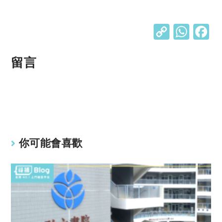
C
W
o
h
p
at
留言
y
s
Li
A
n
p
k
p
你可能會喜歡