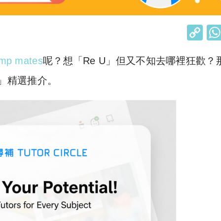
C
o
mp mates
呢？想「Re U」但又不知去哪裡狂歡？
p
y
u」精選推介。
Li
n
k