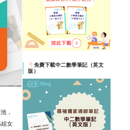
免費下載中二數學筆記（英文
版）
波池，
媽組女