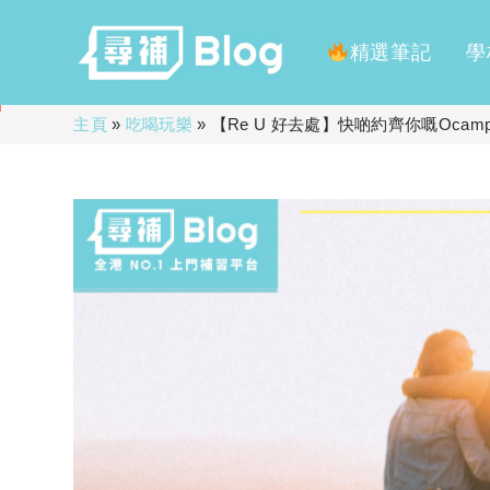
精選筆記
學
Skip
主頁
»
吃喝玩樂
»
【Re U 好去處】快啲約齊你嘅Ocamp 
to
content