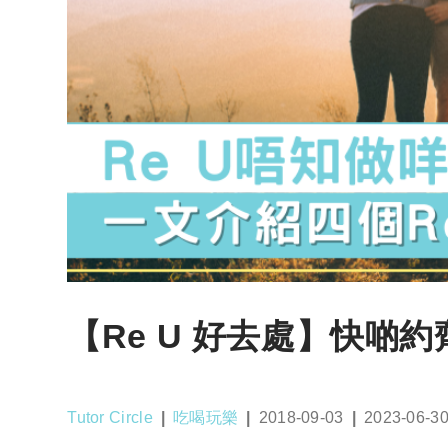
【Re U 好去處】快啲約齊
Post
Post
Post
Post
Tutor Circle
吃喝玩樂
2018-09-03
2023-06-3
author:
category:
published:
last