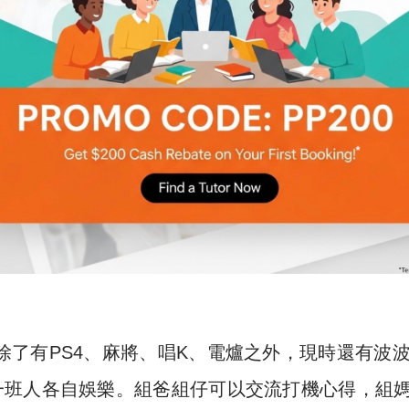
rty room 可能系最抵玩。
room裏除了有PS4、麻將、唱K、電爐之外，現時還有波
一班人各自娛樂。組爸組仔可以交流打機心得，組