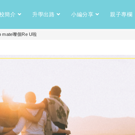
校簡介
升學出路
小編分享
親子專欄
mate嚟個Re U啦