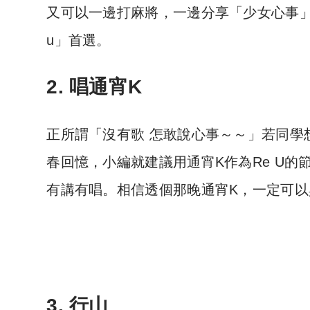
又可以一邊打麻將，一邊分享「少女心事」。一
u」首選。
2. 唱通宵K
正所謂「沒有歌 怎敢說心事～～」若同學
春回憶，小編就建議用通宵K作為Re U
有講有唱。相信透個那晚通宵K，一定可以
3. 行山