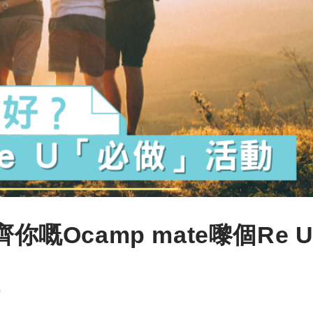
你嘅Ocamp mate嚟個Re 
0