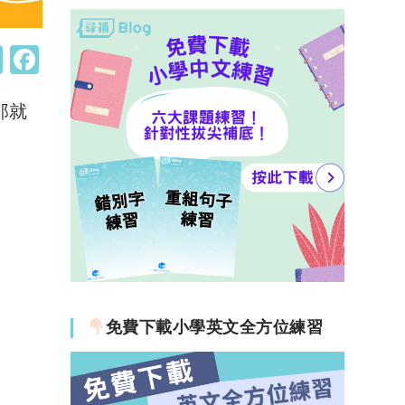
W
F
h
a
那就
at
c
s
e
A
b
p
o
p
o
k
免費下載小學英文全方位練習