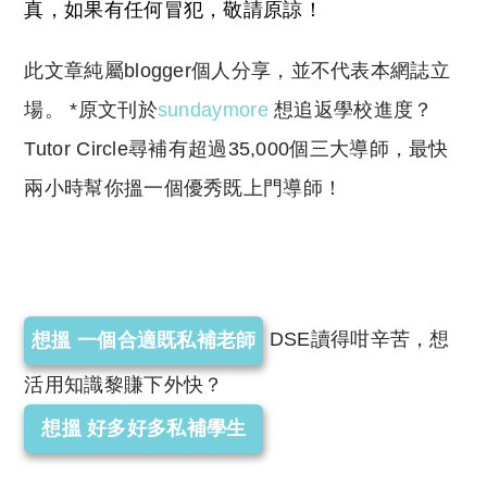
真，如果有任何冒犯，敬請原諒！
此文章純屬blogger個人分享，並不代表本網誌立
場。 *原文刊於
sundaymore
想追返學校進度？
Tutor Circle尋補有超過35,000個三大導師，最快
兩小時幫你搵一個優秀既上門導師！
DSE讀得咁辛苦，想
想搵 一個合適既私補老師
活用知識黎賺下外快？
想搵 好多好多私補學生