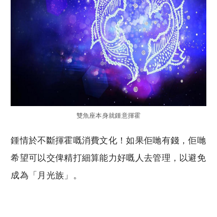
雙魚座本身就鍾意揮霍
鍾情於不斷揮霍嘅消費文化！如果佢哋有錢，佢哋
希望可以交俾精打細算能力好嘅人去管理，以避免
成為「月光族」。