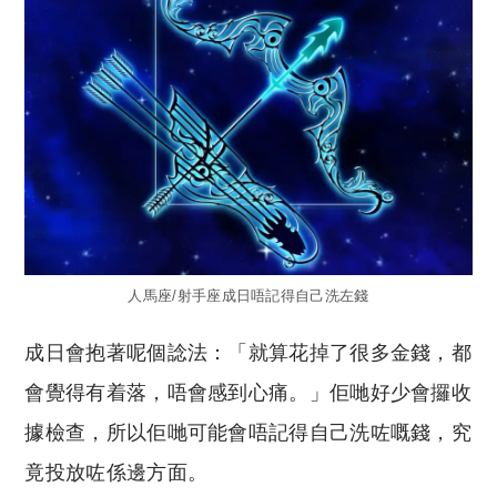
人馬座/射手座成日唔記得自己洗左錢
成日會抱著呢個諗法：「就算花掉了很多金錢，都
會覺得有着落，唔會感到心痛。」佢哋好少會攞收
據檢查，所以佢哋可能會唔記得自己洗咗嘅錢，究
竟投放咗係邊方面。