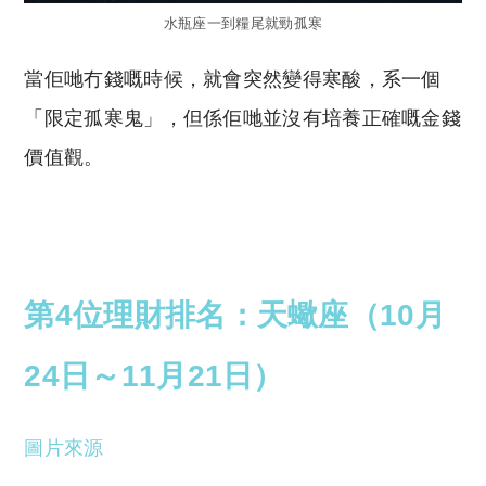
水瓶座一到糧尾就勁孤寒
當佢哋冇錢嘅時候，就會突然變得寒酸，系一個
「限定孤寒鬼」，但係佢哋並沒有培養正確嘅金錢
價值觀。
第4位理財排名：天蠍座（10月
24日～11月21日）
圖片來源