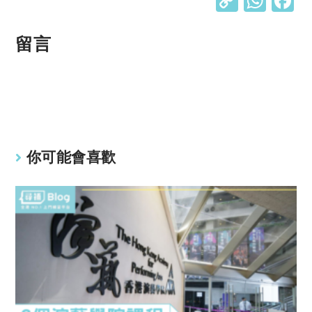
C
W
o
h
p
at
留言
y
s
Li
A
n
p
k
p
你可能會喜歡