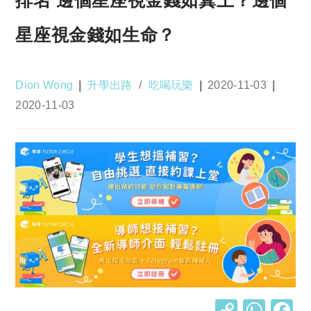
星座視金錢如生命？
Post
Post
Post
Dion Wong
升學出路
/
吃喝玩樂
2020-11-03
author:
category:
published:
Post
2020-11-03
last
modified:
C
W