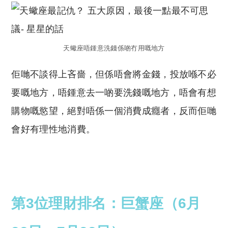
天蠍座唔鍾意洗錢係啲冇用嘅地方
佢哋不談得上吝嗇，但係唔會將金錢，投放喺不必
要嘅地方，唔鍾意去一啲要洗錢嘅地方，唔會有想
購物嘅慾望，絕對唔係一個消費成癮者，反而佢哋
會好有理性地消費。
第3位理財排名：巨蟹座（6月