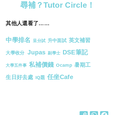
尋補？Tutor Circle！
其他人還看了……
中學排名
英文補習
升中面試
呈分試
Jupas
DSE筆記
大學收分
副學士
私補價錢
暑期工
Ocamp
大學五件事
任坐Cafe
生日好去處
IQ題