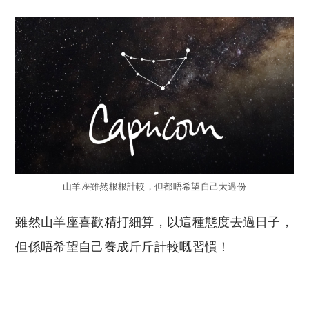
山羊座雖然根根計較，但都唔希望自己太過份
雖然山羊座喜歡精打細算，以這種態度去過日子，
但係唔希望自己養成斤斤計較嘅習慣！