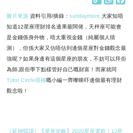
o
h
圖片來源
資料引用/摘錄：
sundaymore
大家知唔
p
at
y
s
知道12星座理財排名邊果最闊佬，天秤座可能會
Li
A
是金錢係身外物，唔太重視金錢（純屬個人猜
n
p
測），但係大家又估唔估到邊個星座對金錢觀念最
k
p
強呢？如果身邊有這個星座的朋友，不妨可以拜佢
為師,跟佢學下點樣管好自己嘅財富！而家就同
Tutor Circle
尋補
嘅小編一齊嚟睇吓邊個最有理財
觀念啦！
［延伸閲讀］【星座攻略】2020星座運程！12星