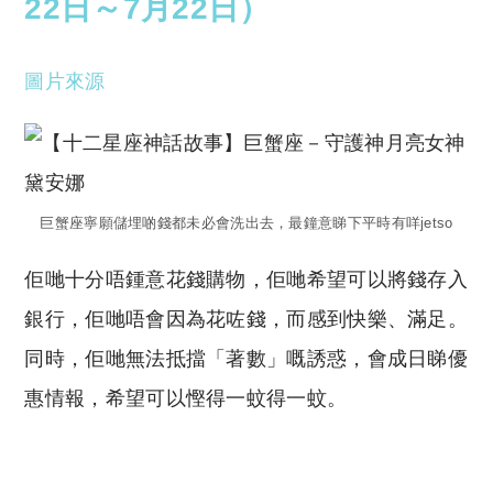
22日～7月22日）
圖片來源
巨蟹座寧願儲埋啲錢都未必會洗出去，最鐘意睇下平時有咩jetso
佢哋十分唔鍾意花錢購物，佢哋希望可以將錢存入
銀行，佢哋唔會因為花咗錢，而感到快樂、滿足。
同時，佢哋無法抵擋「著數」嘅誘惑，會成日睇優
惠情報，希望可以慳得一蚊得一蚊。