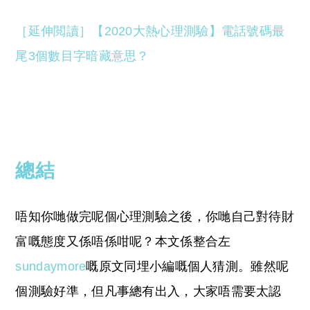
［延伸閲讀］【2020大熱心理測驗】電話號碼最
尾3個數目字暗藏意思？
總結
唔知你哋做完呢個心理測驗之後，你哋自己對待財
富嘅態度又係唔係咁呢？本文係整合左
sundaymore
嘅原文同埋小編嘅個人猜測。雖然呢
個測驗好準，但凡事總有出入，大家唔需要太認