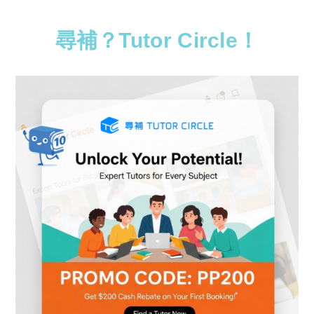
尋補？Tutor Circle！