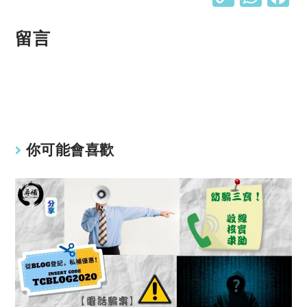
o
h
p
at
留言
y
s
Li
A
n
p
k
p
你可能會喜歡