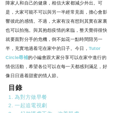
y
s
障家人和自己的健康，相信大家都減少外出。可
Li
A
是，大家可能不可以與另一半經常見面，擔心會影
n
p
響彼此的感情。不過，大家有沒有想到其實在家裏
k
p
也可以拍拖。與其抱怨疫情的來臨，整天覺得很快
就要面對分手的危機，倒不如花一點時間陪另一
半，充實地過着宅在家中的日子。今日，
Tutor
Circle尋補
的小編會跟大家分享可以在家中進行的
情侶活動，希望各位可以在每一天都感到滿足，好
像日日過着甜蜜的情人節。
目錄
1. 為對方做早餐
2. 一起追電視劇