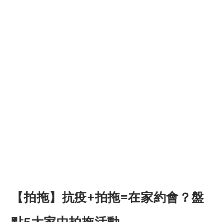
【拍拖】抗疫+拍拖=在家約會？盤