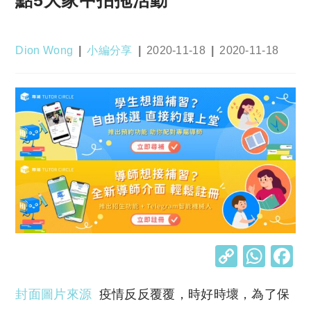
點5大家中拍拖活動
Post
Post
Post
Post
Dion Wong
小編分享
2020-11-18
2020-11-18
author:
category:
published:
last
modified:
C
W
o
h
封面圖片來源
疫情反反覆覆，時好時壞，為了保
p
at