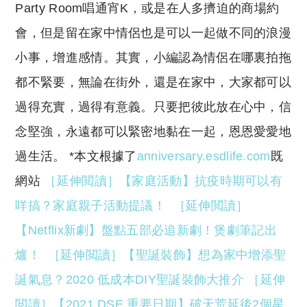
Party Room唱通宵K，或是在人多擠迫的商場約
會，但是留在家中情侶也是可以一起做不同的浪漫
小事，增進感情。其實，小編認為情侶在哪裏拍拖
都不緊要，無論在街外，還是在家中，大家都可以
過得充實，過得有意義。只要把彼此放在心中，信
念堅強，永遠都可以緊密地黏在一起，恩恩愛愛地
過生活。 *本文根據了
anniversary.esdlife.com
既
網站
［延伸閲讀］【家庭活動】抗疫時期可以有
咩搞？家庭親子活動提議！
［延伸閲讀］
【Netflix新劇】盤點五部必追新劇！煲劇筆記出
爐！
［延伸閲讀］【聖誕裝飾】想為家中增添聖
誕氣息？2020 低成本DIY聖誕裝飾大推介
［延伸
閲讀］【2021 DSE 重要日期】破天荒延後2個星