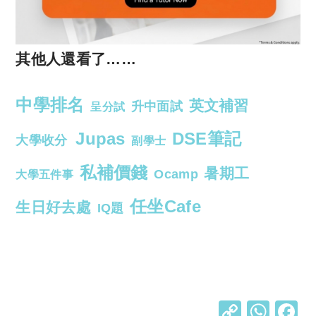
其他人還看了……
中學排名
英文補習
升中面試
呈分試
Jupas
DSE筆記
大學收分
副學士
私補價錢
暑期工
Ocamp
大學五件事
任坐Cafe
生日好去處
IQ題
C
W