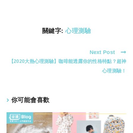
y
s
Li
A
n
p
k
p
關鍵字:
心理測驗
Next Post
Read
【2020大熱心理測驗】咖啡能透露你的性格特點？超神
more
articles
心理測驗！
你可能會喜歡