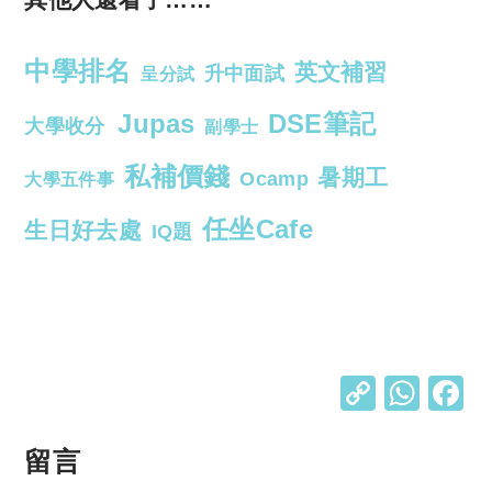
中學排名
英文補習
升中面試
呈分試
Jupas
DSE筆記
大學收分
副學士
私補價錢
暑期工
Ocamp
大學五件事
任坐Cafe
生日好去處
IQ題
C
W
o
h
p
at
留言