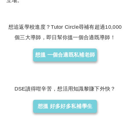
立場。
想追返學校進度？Tutor Circle尋補有超過10,000
個三大導師，即日幫你搵一個合適既導師！
想搵 一個合適既私補老師
DSE讀得咁辛苦，想活用知識黎賺下外快？
想搵 好多好多私補學生