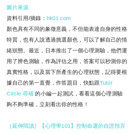
o
h
圖片來源
p
at
y
s
資料引用/摘錄：
hk01.com
Li
A
顏色具有不同的象徵意義，不但能表達自身的性格
n
p
特質，也有人說透過挑選顏色，可以了解自己的情
k
p
緒狀態。最近，日本推出了一個心理測驗，他們運
用了辨色測驗，作為評估之用，答案可以秒測你的
真實性格，以及當下所產生的心理狀態，記得要根
據自己的第一直覺，作答題目，快點跟
Tutor
Circle 尋補
的小編一起測試，看看這個心理測驗
夠不夠準確，立刻看出你的性格！
［延伸閲讀］【心理學101】控制命運的自證預言