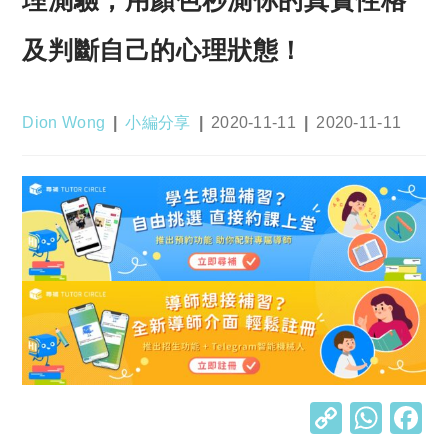
及判斷自己的心理狀態！
Post
Post
Post
Post
Dion Wong
小編分享
2020-11-11
2020-11-11
author:
category:
published:
last
modified:
C
W