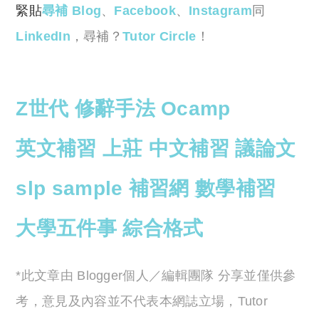
緊貼
尋補 Blog
、
Facebook
、
Instagram
同
LinkedIn
，尋補？
Tutor Circle
！
Z世代
修辭手法
Ocamp
英文補習
上莊
中文補習
議論文
slp sample
補習網
數學補習
大學五件事
綜合格式
*此文章由 Blogger個人／編輯團隊 分享並僅供參
考，意見及內容並不代表本網誌立場，Tutor