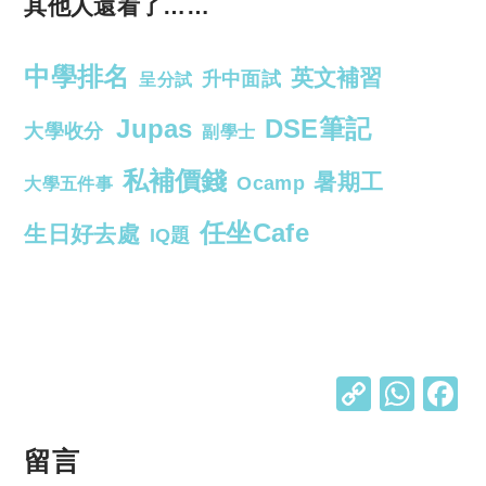
其他人還看了……
中學排名
英文補習
升中面試
呈分試
Jupas
DSE筆記
大學收分
副學士
私補價錢
暑期工
Ocamp
大學五件事
任坐Cafe
生日好去處
IQ題
C
W
o
h
p
at
留言