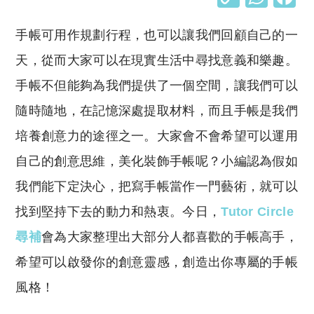
o
h
手帳可用作規劃行程，也可以讓我們回顧自己的一
p
at
y
s
天，從而大家可以在現實生活中尋找意義和樂趣。
Li
A
手帳不但能夠為我們提供了一個空間，讓我們可以
n
p
隨時隨地，在記憶深處提取材料，而且手帳是我們
k
p
培養創意力的途徑之一。大家會不會希望可以運用
自己的創意思維，美化裝飾手帳呢？小編認為假如
我們能下定決心，把寫手帳當作一門藝術，就可以
找到堅持下去的動力和熱衷。今日，
Tutor Circle
尋補
會為大家整理出大部分人都喜歡的手帳高手，
希望可以啟發你的創意靈感，創造出你專屬的手帳
風格！