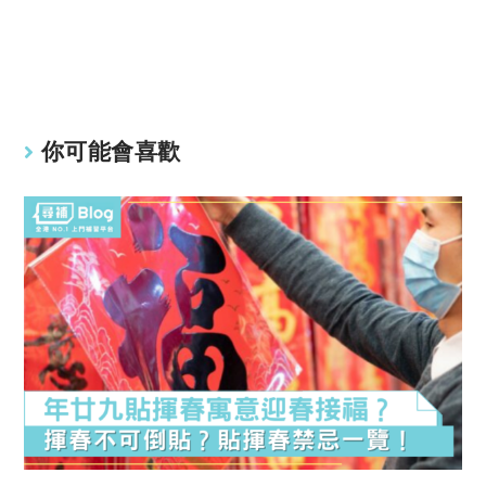
y
s
Li
A
n
p
k
p
你可能會喜歡