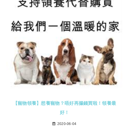
【寵物領養】想養寵物？唔好再攞錢買啦！領養最
好！
2020-06-04