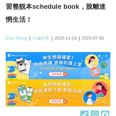
習整靚本schedule book，脫離迷
惘生活！
Post
Post
Post
Post
Dion Wong
小編分享
2020-11-19
2023-07-06
author:
category:
published:
last
modified:
C
W