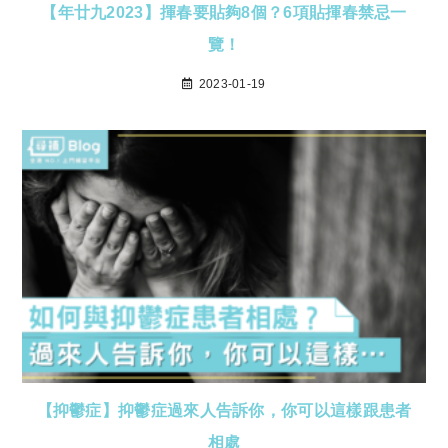
【年廿九2023】揮春要貼夠8個？6項貼揮春禁忌一
覽！
2023-01-19
【抑鬱症】抑鬱症過來人告訴你，你可以這樣跟患者
相處