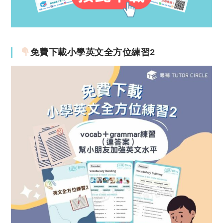
免費下載小學英文全方位練習2