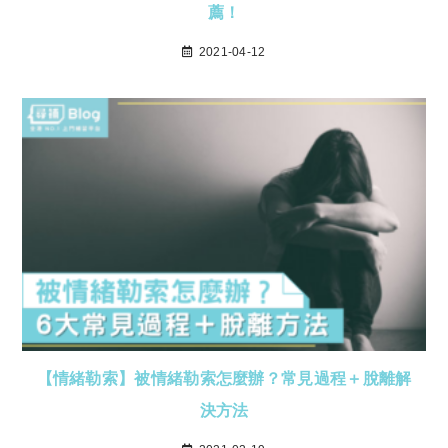
薦！
2021-04-12
【情緒勒索】被情緒勒索怎麼辦？常見過程＋脫離解
決方法