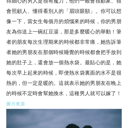
得細心的男人是很有魔力，他們一般會很顧家、很
會照顧人、懂得看別人的「眉頭眼額」。你可以想
像一下，當女生每個月的煩惱來的時候，你的男朋
友為你送上一碗紅豆湯，那是多麼暖心的舉動！筆
者的朋友每次生理期來的時候都非常痛，她告訴筆
者她的男朋友在那個時候睡覺的時候都會把手放到
她的肚子上，還會放一個熱水袋。最貼心的是，她
每次早上起來的時候，即便熱水袋裏面的水不是很
熱的，但一定是暖的。這就表示她的男朋友在晚上
的時候不定時會幫她換水，這種男人就可以嫁了！
圖片來源