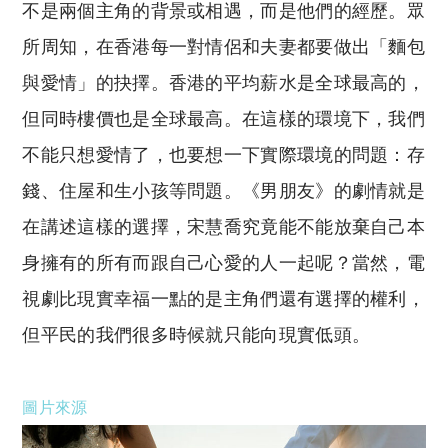
不是兩個主角的背景或相遇，而是他們的經歷。眾
所周知，在香港每一對情侶和夫妻都要做出「麵包
與愛情」的抉擇。香港的平均薪水是全球最高的，
但同時樓價也是全球最高。在這樣的環境下，我們
不能只想愛情了，也要想一下實際環境的問題：存
錢、住屋和生小孩等問題。《男朋友》的劇情就是
在講述這樣的選擇，宋慧喬究竟能不能放棄自己本
身擁有的所有而跟自己心愛的人一起呢？當然，電
視劇比現實幸福一點的是主角們還有選擇的權利，
但平民的我們很多時候就只能向現實低頭。
圖片來源