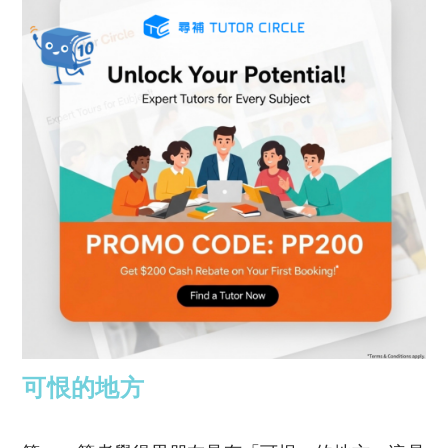
可恨的地方