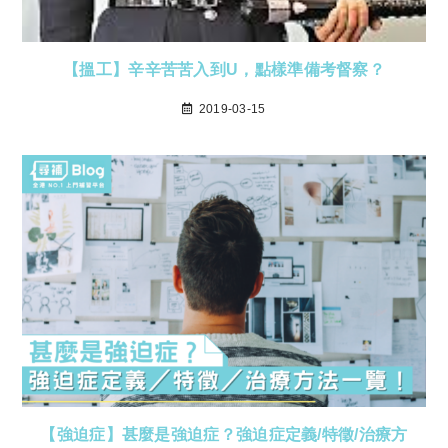
【搵工】辛辛苦苦入到U，點樣準備考督察？
2019-03-15
【強迫症】甚麼是強迫症？強迫症定義/特徵/治療方