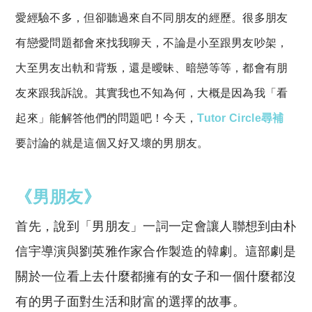
愛經驗不多，但卻聽過來自不同朋友的經歷。很多朋友
有戀愛問題都會來找我聊天，不論是小至跟男友吵架，
大至男友出軌和背叛，還是曖昧、暗戀等等，都會有朋
友來跟我訴說。其實我也不知為何，大概是因為我「看
起來」能解答他們的問題吧！今天，
Tutor Circle
尋補
要討論的就是這個又好又壞的男朋友。
《男朋友》
首先，說到「男朋友」一詞一定會讓人聯想到由朴
信宇導演與劉英雅作家合作製造的韓劇。這部劇是
關於一位看上去什麼都擁有的女子和一個什麼都沒
有的男子面對生活和財富的選擇的故事。