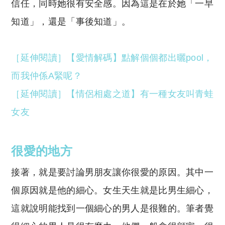
信任，同時她很有安全感。因為這是在於她「一早
知道」，還是「事後知道」。
［延伸閱讀］【愛情解碼】點解個個都出曬pool，
而我仲係A緊呢？
［延伸閱讀］【情侶相處之道】有一種女友叫青蛙
女友
很愛的地方
接著，就是要討論男朋友讓你很愛的原因。其中一
個原因就是他的細心。女生天生就是比男生細心，
這就說明能找到一個細心的男人是很難的。筆者覺