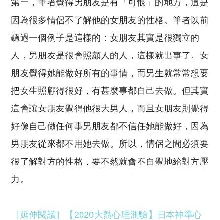
第一，筆者覺得男朋友是有「可恨」的地方，這是
因為很多情侶不了解他的女朋友的性格。筆者以前
聽過一個例子是這樣的：女朋友其實是很獨立的
人，男朋友是很會照顧人的人，這樣就出事了。女
朋友覺得她能做好所有的事情，而男生就常常想要
把女生照顧得很好，有甚麼事都自己去做。但其實
這會讓女朋友覺得他很大男人，而且女朋友則覺得
好像自己做任何事男朋友都不信任她能做好，因為
男朋友從來都不用她去做。所以，情侶之間必須要
很了解對方的性格，要不然就會不自覺地給對方壓
力。
［延伸閱讀］【2020大熱心理測驗】日本神準心