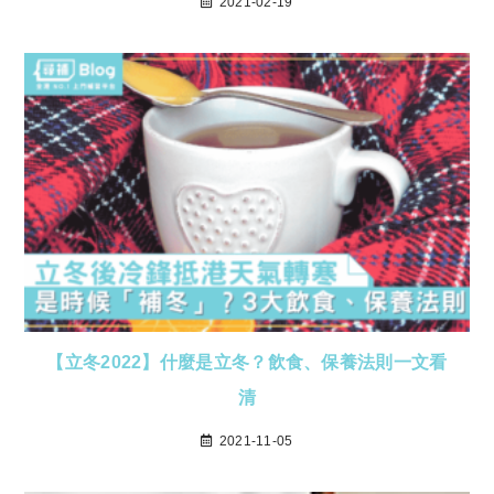
2021-02-19
【立冬2022】什麼是立冬？飲食、保養法則一文看
清
2021-11-05