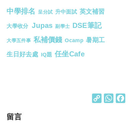
中學排名
英文補習
升中面試
呈分試
Jupas
DSE筆記
大學收分
副學士
私補價錢
暑期工
Ocamp
大學五件事
任坐Cafe
生日好去處
IQ題
C
W
o
h
p
at
留言
y
s