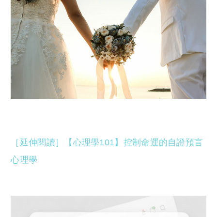
［延伸閱讀］【心理學101】控制命運的自證預言
心理學