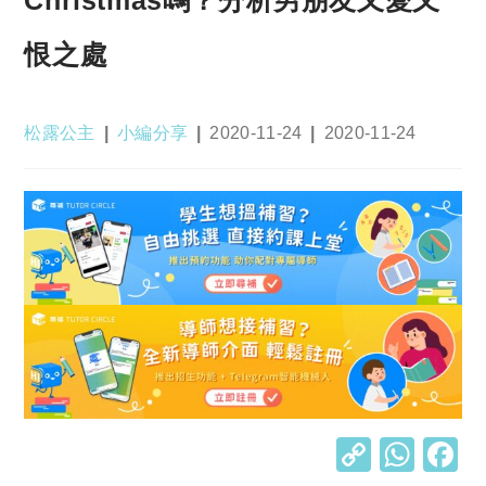
Christmas嗎？分析男朋友又愛又
恨之處
Post
Post
Post
Post
松露公主
小編分享
2020-11-24
2020-11-24
author:
category:
published:
last
modified:
C
W