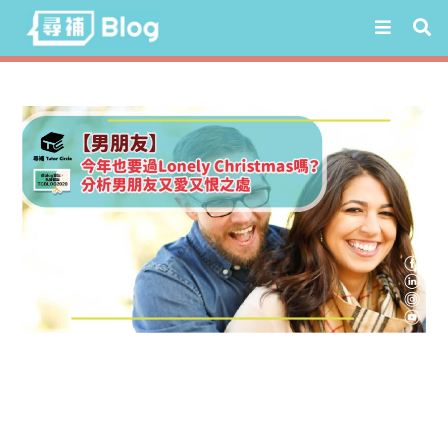
Skip
to
content