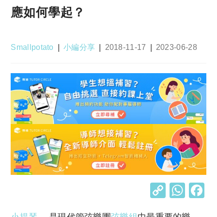
應如何學起？
Post
Post
Post
Post
Smallpotato
小編分享
2018-11-17
2023-06-28
author:
category:
published:
last
modified:
C
W
o
h