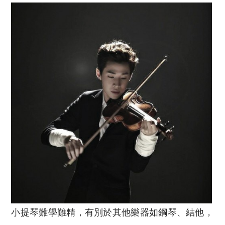
小提琴難學難精，有別於其他樂器如鋼琴、結他，