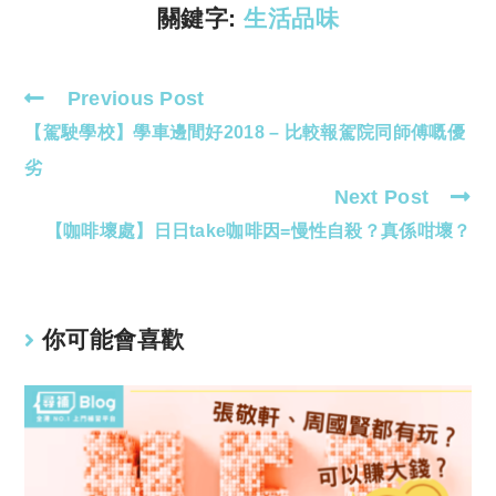
k
p
關鍵字:
生活品味
Previous Post
Read
【駕駛學校】學車邊間好2018 – 比較報駕院同師傅嘅優
more
articles
劣
Next Post
【咖啡壞處】日日take咖啡因=慢性自殺？真係咁壞？
你可能會喜歡