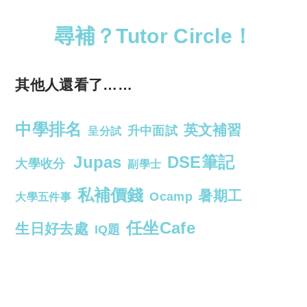
尋補？Tutor Circle！
其他人還看了……
中學排名
英文補習
升中面試
呈分試
Jupas
DSE筆記
大學收分
副學士
私補價錢
暑期工
Ocamp
大學五件事
任坐Cafe
生日好去處
IQ題