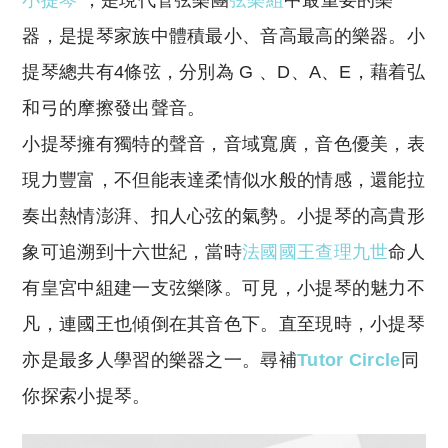
小提琴
，是現代管弦樂團
弦樂組
中最重要的樂
p
at
y
s
器，是提琴家族中體積最小、音高最高的樂器。小
Li
A
提琴總共有4條弦，分別為 G 、D、A、E，藉着弘
n
p
和弓的摩擦發出聲音。
k
p
小提琴擁有獨特的聲音，音域寬廣，音色優美，表
現力豐富，不但能表達柔情似水般的情感，還能拉
奏出熱情澎湃、扣人心弦的氣勢。小提琴的高貴形
象可追溯到十六世紀，當時
法國國王查理九世
命人
有皇宮中組建一支弦樂隊。可見，小提琴的魅力不
凡，連國王也傾倒在其音色下。直至現時，小提琴
亦是最多人學習的樂器之一。尋補
Tutor Circle
同
你探索小提琴。