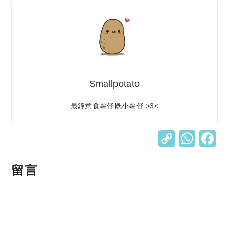
Smallpotato
最鐘意食薯仔既小薯仔 >3<
C
W
o
h
p
at
留言
y
s
Li
A
n
p