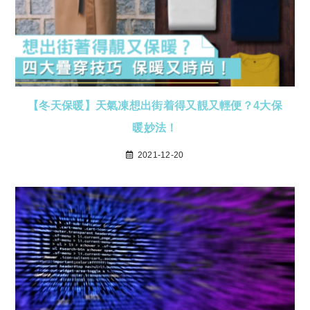
【冬天保暖】天氣凍想出街着得又靚又輕便？4大保
暖妙法！
2021-12-20