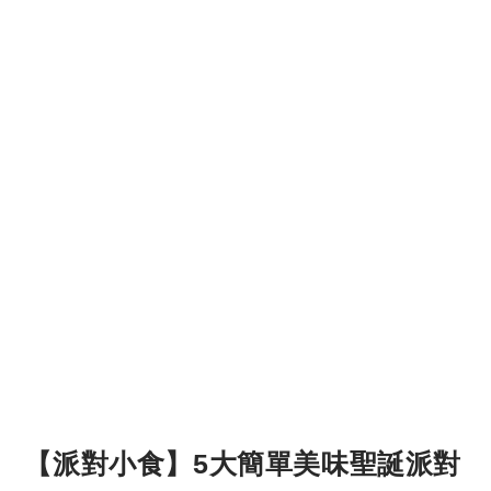
【派對小食】5大簡單美味聖誕派對