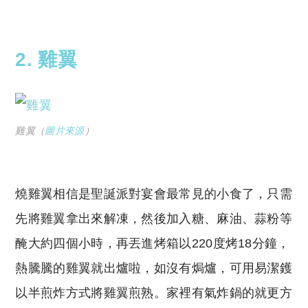
2. 雞翼
雞翼（
圖片來源
）
燒雞翼相信是聖誕派對宴會最常見的小食了，只需
先將雞翼拿出來解凍，然後加入糖、麻油、蒜粉等
醃大約四個小時，再丟進烤箱以220度烤18分鐘，
熱騰騰的雞翼就出爐啦，如沒有焗爐，可用易潔鑊
以半煎炸方式將雞翼煎熟。家裡有氣炸鍋的就更方