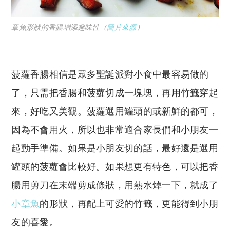
章魚形狀的香腸增添趣味性（
圖片來源
）
菠蘿香腸相信是眾多聖誕派對小食中最容易做的
了，只需把香腸和菠蘿切成一塊塊，再用竹籤穿起
來，好吃又美觀。菠蘿選用罐頭的或新鮮的都可，
因為不會用火，所以也非常適合家長們和小朋友一
起動手準備。如果是小朋友切的話，最好還是選用
罐頭的菠蘿會比較好。如果想更有特色，可以把香
腸用剪刀在末端剪成條狀，用熱水焯一下，就成了
小章魚
的形狀，再配上可愛的竹籤，更能得到小朋
友的喜愛。