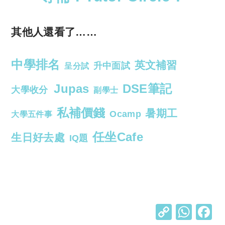
其他人還看了……
中學排名
英文補習
升中面試
呈分試
Jupas
DSE筆記
大學收分
副學士
私補價錢
暑期工
Ocamp
大學五件事
任坐Cafe
生日好去處
IQ題
C
W