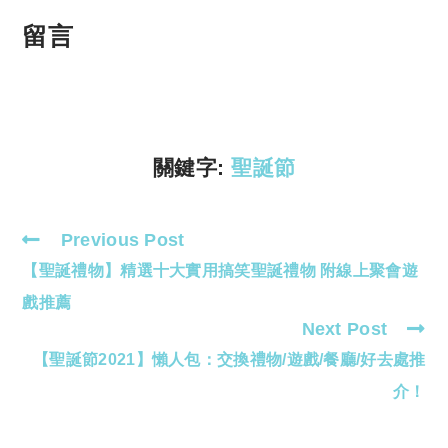
o
h
p
at
留言
y
s
Li
A
n
p
k
p
關鍵字:
聖誕節
Previous Post
Read
【聖誕禮物】精選十大實用搞笑聖誕禮物 附線上聚會遊
more
articles
戲推薦
Next Post
【聖誕節2021】懶人包：交換禮物/遊戲/餐廳/好去處推
介！