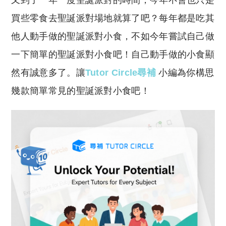
又到了一年一度聖誕派對的時間，今年不會也只是
p
at
y
s
買些零食去聖誕派對場地就算了吧？每年都是吃其
Li
A
他人動手做的聖誕派對小食，不如今年嘗試自己做
n
p
一下簡單的聖誕派對小食吧！自己動手做的小食顯
k
p
然有誠意多了。讓
Tutor Circle尋補
小編為你構思
幾款簡單常見的聖誕派對小食吧！