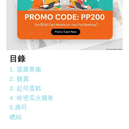
目錄
1. 菠蘿香腸
2. 雞翼
3. 起司蛋糕
4. 哈密瓜火腿卷
5.壽司
總結