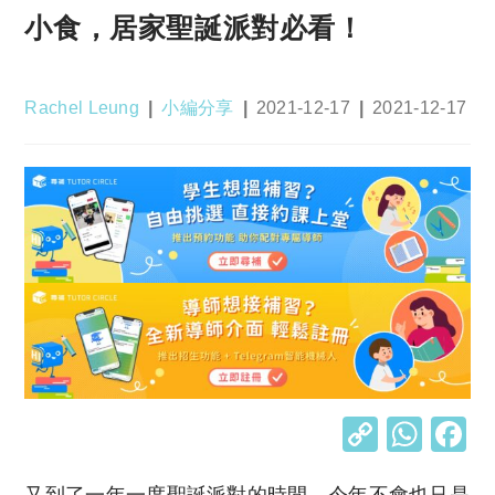
小食，居家聖誕派對必看！
Post
Post
Post
Post
Rachel Leung
小編分享
2021-12-17
2021-12-17
author:
category:
published:
last
modified:
C
W
o
h