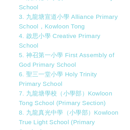
School
3. 九龍塘宣道小學 Alliance Primary
School，Kowloon Tong
4. 啟思小學 Creative Primary
School
5. 神召第一小學 First Assembly of
God Primary School
6. 聖三一堂小學 Holy Trinity
Primary School
7. 九龍塘學校（小學部）Kowloon
Tong School (Primary Section)
8. 九龍真光中學（小學部）Kowloon
True Light School (Primary