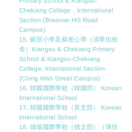
Primary School & Kiangsu-
Chekiang College，International
Section (Braemar Hill Road
Campus)
15. 蘇浙小學及蘇淅公學（清華街校
舍）Kiangsu & Chekiang Primary
School & Kiangsu-Chekiang
College, International Section
(Ching Wah Street Campus)
16. 韓國國際學校（韓國部） Korean
International School
17. 韓國國際學校（英文部） Korean
International School
18. 德瑞國際學校（德文部）（薄扶