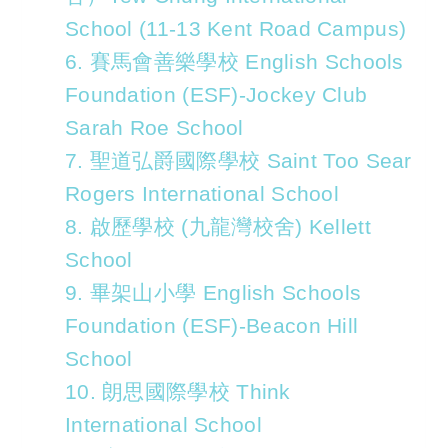
School (11-13 Kent Road Campus)
6. 賽馬會善樂學校 English Schools
Foundation (ESF)-Jockey Club
Sarah Roe School
7. 聖道弘爵國際學校 Saint Too Sear
Rogers International School
8. 啟歷學校 (九龍灣校舍) Kellett
School
9. 畢架山小學 English Schools
Foundation (ESF)-Beacon Hill
School
10. 朗思國際學校 Think
International School