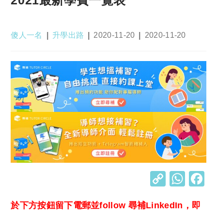
2021最新學費一覽表
Post
Post
Post
Post
傻人一名
升學出路
2020-11-20
2020-11-20
author:
category:
published:
last
modified:
C
W
o
h
於下方按鈕留下電郵並follow 尋補LinkedIn，即
p
at