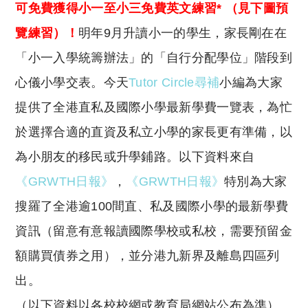
y
s
可免費獲得小一至小三免費英文練習* （見下圖預
Li
A
覽練習）！
明年9月升讀小一的學生，家長剛在在
n
p
「小一入學統籌辦法」的「自行分配學位」階段到
k
p
心儀小學交表。今天
Tutor Circle尋補
小編為大家
提供了全港直私及國際小學最新學費一覽表，為忙
於選擇合適的直資及私立小學的家長更有準備，以
為小朋友的移民或升學鋪路。以下資料來自
《GRWTH日報》
，
《GRWTH日報》
特別為大家
搜羅了全港逾100間直、私及國際小學的最新學費
資訊（留意有意報讀國際學校或私校，需要預留金
額購買債券之用），並分港九新界及離島四區列
出。
（以下資料以各校校網或教育局網站公布為準）