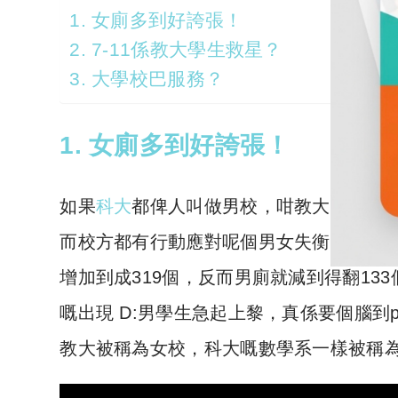
1. 女廁多到好誇張！
2. 7-11係教大學生救星？
3. 大學校巴服務？
1. 女廁多到好誇張！
如果
科大
都俾人叫做男校，咁教大就係名副其實
而校方都有行動應對呢個男女失衡嘅情況
增加到成319個，反而男廁就減到得翻1
嘅出現 D:男學生急起上黎，真係要個腦到p
教大被稱為女校，科大嘅數學系一樣被稱