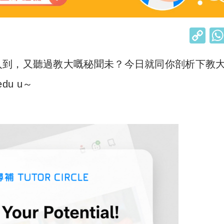
C
o
入到，又聽過教大嘅秘聞未？今日就同你剖析下教
p
y
du u～
Li
n
k