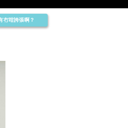
有冇咁誇張啊？