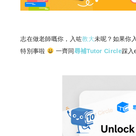
志在做老師嘅你，入咗
教大
未呢？如果你
特別事啦
一齊同
尋補Tutor Circle
踩入e