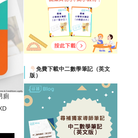
免費下載中二數學筆記（英文
:o)
版）
將女廁
男廁
XD