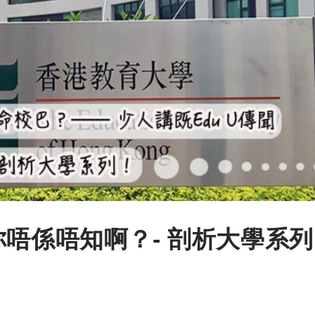
你唔係唔知啊？- 剖析大學系