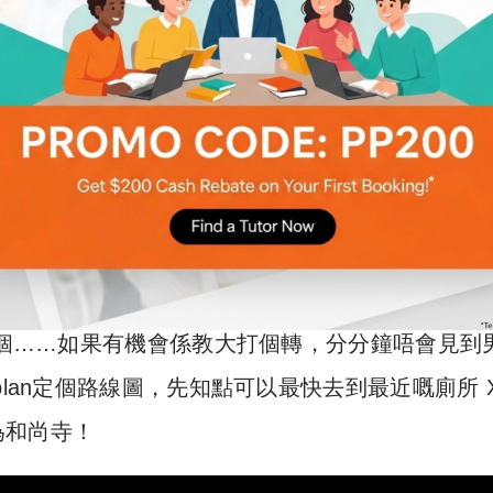
嘅女校！2017學校數據都話男女比例係 1: 2.8 
。就係瘋！狂！起！女！廁！係早幾年，學校已經
33個……如果有機會係教大打個轉，分分鐘唔會見到
lan定個路線圖，先知點可以最快去到最近嘅廁所 
為和尚寺！