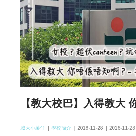
【教大校巴】入得教大 
Post
Post
Post
Post
城大小薯仔
學校簡介
2018-11-28
2018-11-28
author:
category:
published:
last