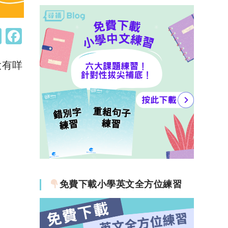
W
F
h
a
大有咩
at
c
s
e
A
b
p
o
p
o
k
免費下載小學英文全方位練習