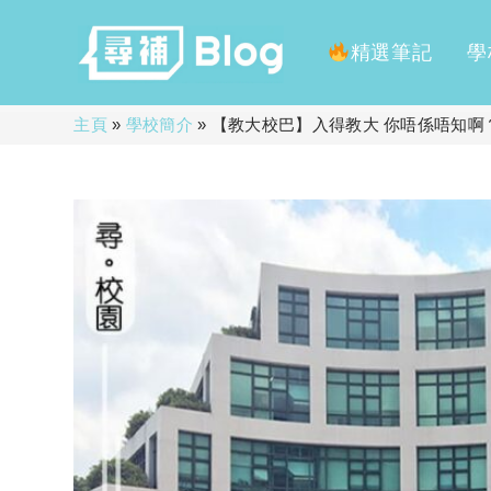
精選筆記
學
Skip
主頁
»
學校簡介
»
【教大校巴】入得教大 你唔係唔知啊？
to
content