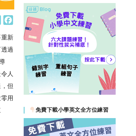
W
F
h
a
要重新
at
c
s
e
可透過
A
b
導
p
o
最令人
p
o
樣，但
k
放零用
來
免費下載小學英文全方位練習