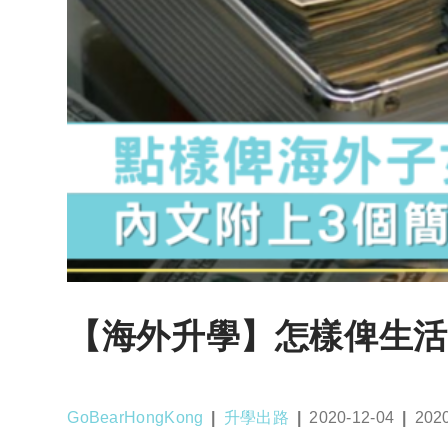
【海外升學】怎樣俾生活
Post
Post
Post
Post
GoBearHongKong
升學出路
2020-12-04
202
author:
category:
published:
last