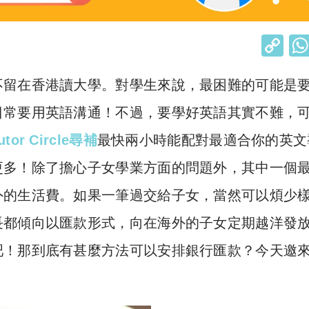
C
o
不留在香港讀大學。對學生來說，最困難的可能是
p
y
日常要用英語溝通！不過，要學好英語其實不難，
Li
utor Circle尋補
最快兩小時能配對最適合你的英文
n
更多！除了擔心子女學業方面的問題外，其中一個
k
外的生活費。如果一筆過交給子女，當然可以煩少
長都傾向以匯款形式，向在海外的子女定期越洋發
吧！那到底有甚麼方法可以安排銀行匯款？今天邀