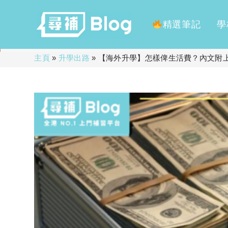
精選筆記
學
Skip
主頁
»
升學出路
»
【海外升學】怎樣俾生活費？內文附
to
content