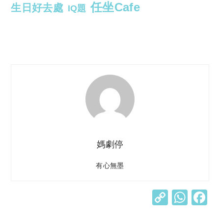
任坐Cafe
生日好去處
IQ題
媽劇停
有心無墨
C
W
o
h