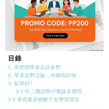
目錄
1. 突然間學多左好多野
2. 學多左野之餘，仲教得好快
3. 點算好?
3.1 中二嘅同學仔應該多發問
3.2 家長要多瞭解子女學習情況