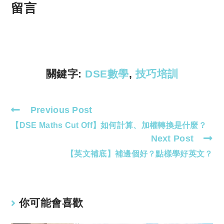
p
at
留言
y
s
Li
A
n
p
k
p
關鍵字:
DSE數學
,
技巧培訓
Previous Post
Read
【DSE Maths Cut Off】如何計算、加權轉換是什麼？
more
Next Post
articles
【英文補底】補邊個好？點樣學好英文？
你可能會喜歡