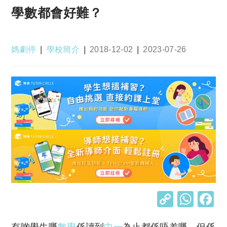
學數都會好難？
Post
Post
Post
Post
媽劇停
學校簡介
2018-12-02
2023-07-26
author:
category:
published:
last
modified:
C
W
o
h