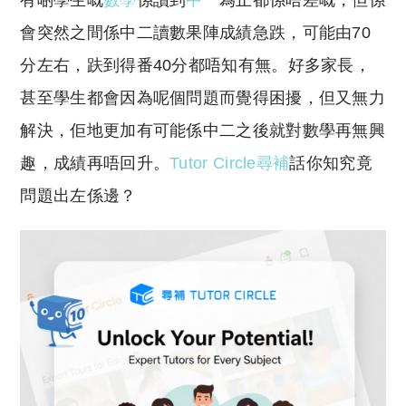
有啲學生嘅
數學
係讀到
中一
為止都係唔差嘅，但係
p
at
y
s
會突然之間係中二讀數果陣成績急跌，可能由70
Li
A
分左右，趺到得番40分都唔知有無。好多家長，
n
p
甚至學生都會因為呢個問題而覺得困擾，但又無力
k
p
解決，佢地更加有可能係中二之後就對數學再無興
趣，成績再唔回升。
Tutor Circle尋補
話你知究竟
問題出左係邊？