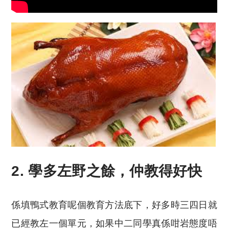
2. 學多左野之餘，仲教得好快
係填鴨式教育呢個教育方法底下，好多時三四日就
已經教左一個單元，如果中二同學真係咁岩態度唔