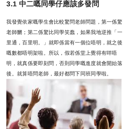
3.1 中二嘅同學仔應該多發問
我發覺依家嘅學生會比較驚問老師問題，第一係驚
老師嬲；第二係驚比同學笑蠢，如果我地逆推「一
里通，百里明。」就即係當有一個位唔明，就之後
嘅數都唔明架啦。所以，假若係堂上覺得有咩唔
明，就真係要即刻問，否則同學嘅進度就會開始落
後。就算唔問老師，最好都問下同班同學啦。