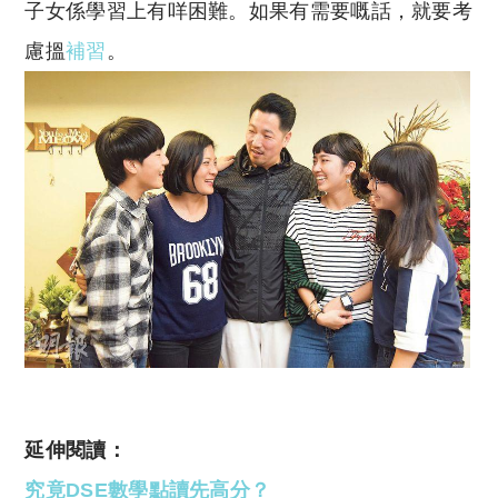
子女係學習上有咩困難。如果有需要嘅話，就要考
慮搵
補習
。
延伸閱讀：
究竟DSE數學點讀先高分？