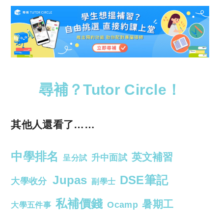
尋補？Tutor Circle！
其他人還看了……
中學排名
英文補習
升中面試
呈分試
Jupas
DSE筆記
大學收分
副學士
私補價錢
暑期工
Ocamp
大學五件事