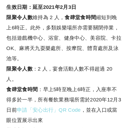
生效日期：延至2021年2月3日
限聚令人數
維持為 2 人，
食肆堂食時間
縮短到晚
上6時正。此外，多類娛樂場所亦需要關閉停業，
包括遊戲機中心、浴室、健身中心、美容院、卡拉
OK、麻將天九耍樂處所、按摩院、體育處所及泳
池等。
限聚令人數
：2 人，宴會活動人數不得超過 20
人。
食肆堂食時間
：早上5時至晚上6時正，入座率不
得多於一半，所有餐飲業務場所需於2020年12月3
日前
申請「安心出行」QR Code
，並在入口或當
眼位置展示出來