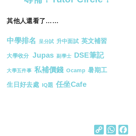
其他人還看了……
中學排名
英文補習
升中面試
呈分試
Jupas
DSE筆記
大學收分
副學士
私補價錢
暑期工
Ocamp
大學五件事
任坐Cafe
生日好去處
IQ題
C
W