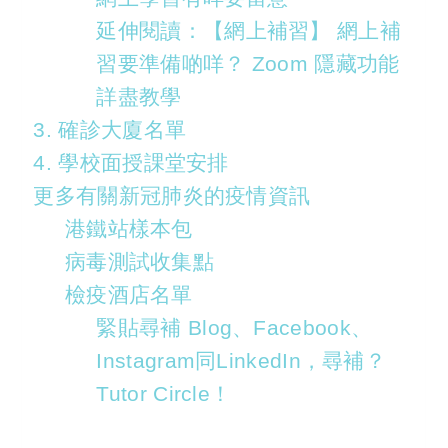
延伸閱讀：【網上補習】 網上補
習要準備啲咩？ Zoom 隱藏功能
詳盡教學
3. 確診大廈名單
4. 學校面授課堂安排
更多有關新冠肺炎的疫情資訊
港鐵站樣本包
病毒測試收集點
檢疫酒店名單
緊貼尋補 Blog、Facebook、
Instagram同LinkedIn，尋補？
Tutor Circle！