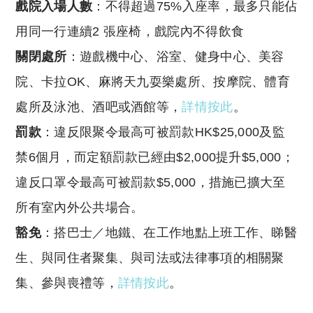
戲院入場人數
：不得超過75%入座率，最多只能佔
用同一行連續2 張座椅，戲院內不得飲食
關閉處所
：遊戲機中心、浴室、健身中心、美容
院、卡拉OK、麻將天九耍樂處所、按摩院、體育
處所及泳池、酒吧或酒館等，
詳情按此
。
罰款
：違反限聚令最高可被罰款HK$25,000及監
禁6個月，而定額罰款已經由$2,000提升$5,000；
違反口罩令最高可被罰款$5,000，措施已擴大至
所有室內外公共場合。
豁免
：搭巴士／地鐵、在工作地點上班工作、睇醫
生、與同住者聚集、與司法或法律事項的相關聚
集、參與喪禮等，
詳情按此
。