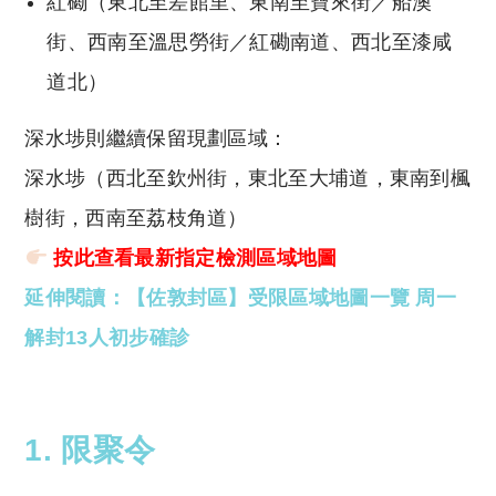
紅磡（東北至差館里、東南至寶來街／船澳
街、西南至溫思勞街／紅磡南道、西北至漆咸
道北）
深水埗則繼續保留現劃區域：
深水埗（西北至欽州街，東北至大埔道，東南到楓
樹街，西南至荔枝角道）
按此查看最新指定檢測區域地圖
延伸閱讀：【佐敦封區】受限區域地圖一覽 周一
解封13人初步確診
1. 限聚令