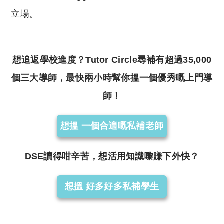
立場。
想追返學校進度？Tutor Circle尋補有超過35,000
個三大導師，最快兩小時幫你搵一個優秀嘅上門導
師！
想搵 一個合適嘅私補老師
DSE讀得咁辛苦，想活用知識嚟賺下外快？
想搵 好多好多私補學生